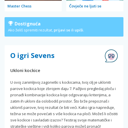
Master Chess
Čovječe ne ljuti se
Dostignuća
Ako želiš spremiti rezultat,
prijavi se
ili
upiši
.
O igri Sevens
Ukloni kockice
U ovoj zanimljivoj zagonetki s kockicama, tvoj cilj je ukloniti
parove kockica koje zbrojem daju 7. Pažljivo pregledaj ploču i
pronađi kombinacije kockica koje odgovaraju kriterijima, a
zatim ih ukloni da oslobodiš prostor. Što brže prepoznaš i
ukloniš parove, tvoj rezultat će biti veći. Kako igra napreduje,
težina se može povećati s više kockica na ploči. Možeš li očistiti
sve kockice i savladati izazov? Testiraj svoje matematičke i
strateške vještine i vidi koliko parova možeš pronaći!