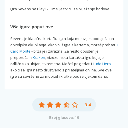
Igra Sevens na Play123 ima ljestvicu za bilježenje bodova.
Više igara poput ove
Sevens je klasična kartaška igra koja me uvijek podsjeća na
obiteljska okupljanja. Ako voliš igre s kartama, moraš probati
3
Card Monte
- brza je i zarazna. Za nešto opuštenije
preporučam
Kraken
, nizozemsku kartašku igru koja je
odlična
za ubijanje vremena. Možeš pogledati i
Ludo Hero
ako ti se igra nešto društveno s prijateljima online. Sve ove
igre su savršene za mobitel i kratke pauze tijekom dana.
3.4
Broj glasova: 19