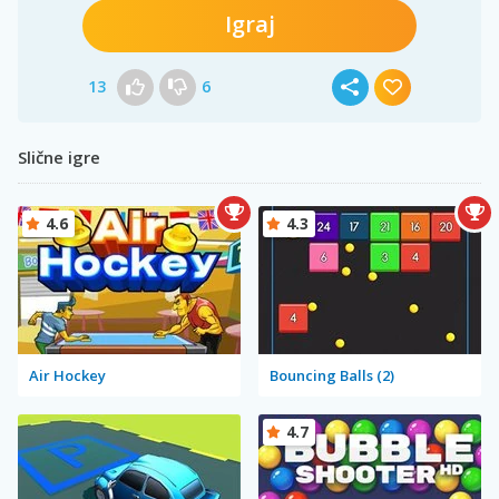
Igraj
13
6
Slične igre
4.6
4.3
Air Hockey
Bouncing Balls (2)
4.7