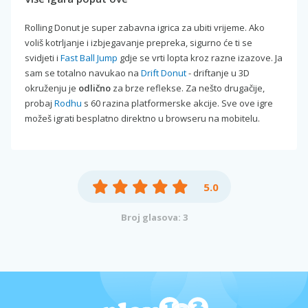
Rolling Donut je super zabavna igrica za ubiti vrijeme. Ako
voliš kotrljanje i izbjegavanje prepreka, sigurno će ti se
svidjeti i
Fast Ball Jump
gdje se vrti lopta kroz razne izazove. Ja
sam se totalno navukao na
Drift Donut
- driftanje u 3D
okruženju je
odlično
za brze reflekse. Za nešto drugačije,
probaj
Rodhu
s 60 razina platformerske akcije. Sve ove igre
možeš igrati besplatno direktno u browseru na mobitelu.
5.0
Broj glasova: 3