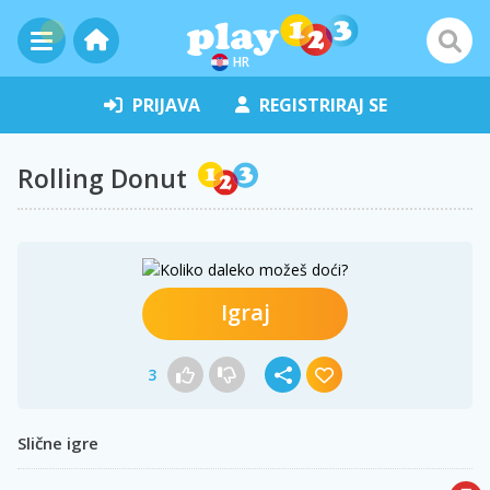
HR
PRIJAVA
REGISTRIRAJ SE
Rolling Donut
Igraj
3
Slične igre