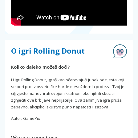
O igri Rolling Donut
Koliko daleko možeš doći?
U igri Rolling Donut, igraš kao očaravajući junak od tijesta koji
se bori protiv osvetničke horde mesoždernih proteza! Tvoj je
cilj vješto manevrirati svojom krafnom oko njih ili skočiti i
zgnječiti ove brbljave neprijatelje. Ova zanimljiva igra pruža
zabavno, akcijsko iskustvo puno napetosti i izazova.
Autor: GamePix
Više igara poput ove