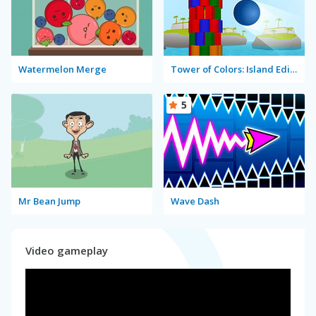
Watermelon Merge
Tower of Colors: Island Edition
5
Mr Bean Jump
Wave Dash
Video gameplay