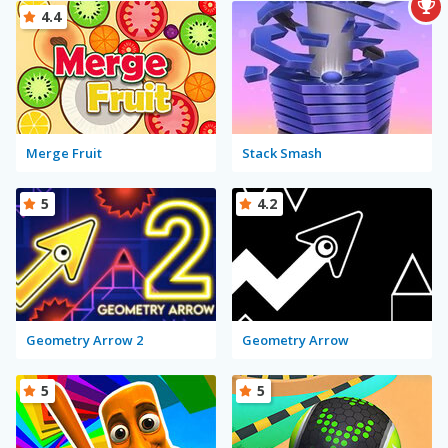
4.4
Merge Fruit
Stack Smash
5
4.2
Geometry Arrow 2
Geometry Arrow
5
5