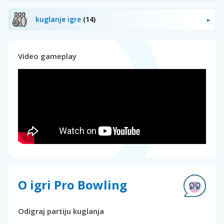
kuglanje igre
(14)
Video gameplay
O igri Pro Bowling
Odigraj partiju kuglanja