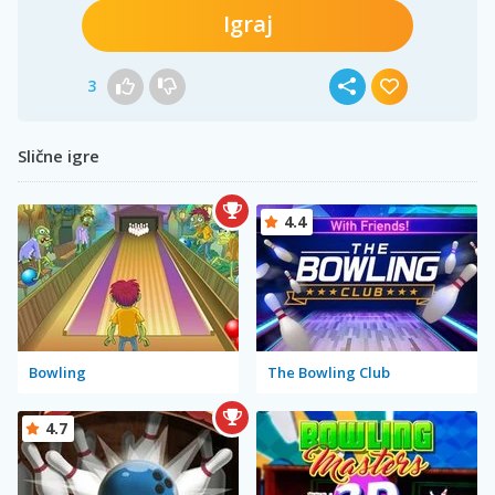
Igraj
3
Slične igre
4.4
Bowling
The Bowling Club
4.7