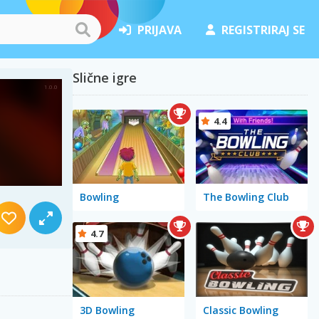
PRIJAVA
REGISTRIRAJ SE
Slične igre
4.4
Bowling
The Bowling Club
4.7
3D Bowling
Classic Bowling