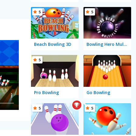
5
5
Beach Bowling 3D
Bowling Hero Multiplayer
5
Pro Bowling
Go Bowling
5
5