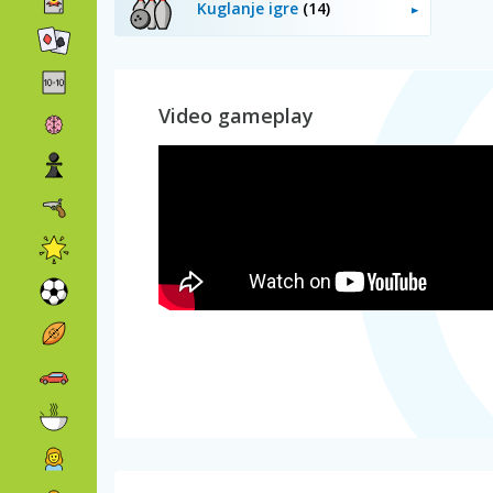
Kuglanje igre
(14)
Video gameplay