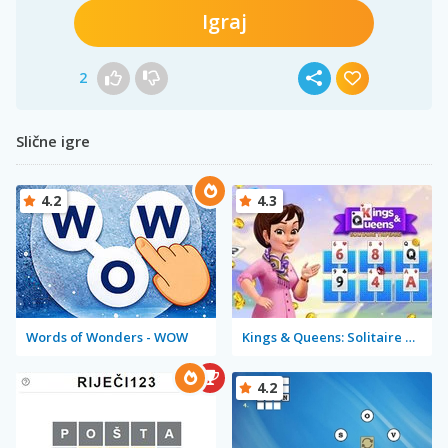
Igraj
2
Slične igre
4.2
4.3
Words of Wonders - WOW
Kings & Queens: Solitaire Tripeaks
4.2