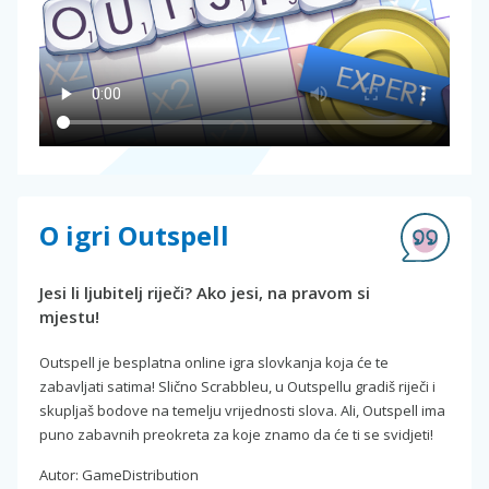
O igri Outspell
Jesi li ljubitelj riječi? Ako jesi, na pravom si
mjestu!
Outspell je besplatna online igra slovkanja koja će te
zabavljati satima! Slično Scrabbleu, u Outspellu gradiš riječi i
skupljaš bodove na temelju vrijednosti slova. Ali, Outspell ima
puno zabavnih preokreta za koje znamo da će ti se svidjeti!
Autor: GameDistribution