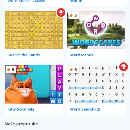
Word Search Classic
Waffle
5
Search the Sands
Wordscapes
5
5
Kitty Scramble
Word Search (2)
Naše preporuke