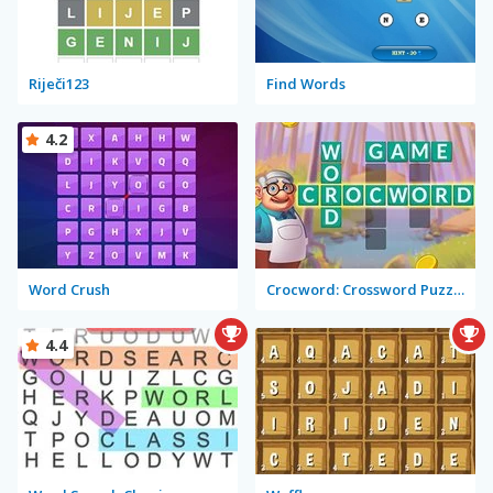
Riječi123
Find Words
4.2
Word Crush
Crocword: Crossword Puzzle Game
4.4