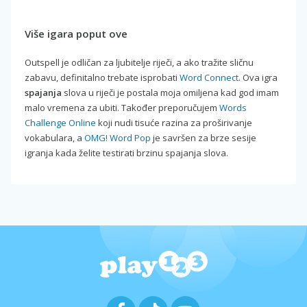
Više igara poput ove
Outspell je odličan za ljubitelje riječi, a ako tražite sličnu
zabavu, definitalno trebate isprobati
Word Connect
. Ova igra
spajanja
slova u riječi je postala moja omiljena kad god imam
malo vremena za ubiti. Također preporučujem
Words
Challenge Online
koji nudi tisuće razina za proširivanje
vokabulara, a
OMG! Word Pop
je savršen za brze sesije
igranja kada želite testirati brzinu spajanja slova.