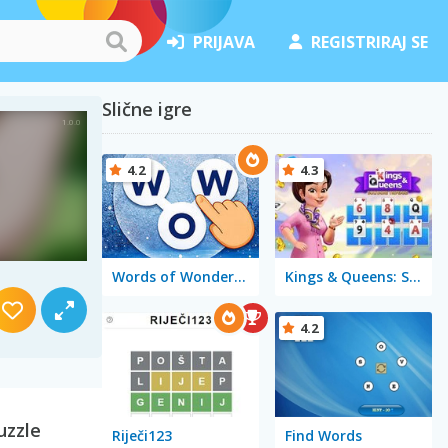
PRIJAVA
REGISTRIRAJ SE
Slične igre
4.2
4.3
Words of Wonders - WOW
Kings & Queens: Solitaire Tripeaks
4.2
uzzle
Riječi123
Find Words