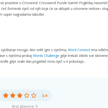
ni sve praznine u Crocword: Crossword Puzzle Game! Pogledaj nasumič
 ćeš formirati riječi od njih koje će se uklopiti u otvorene redove i stu
kim super nagradama također.
ježbanje mozga. Ako voliš igre s riječima,
Word Connect
ima odličn
bave s riječima probaj
Words Challenge
gdje trebaš otkriti sve skrivene 
wordle gdje svaki dan pogađaš novu riječ u 6 pokušaja...
3.9
Broj glasova: 9