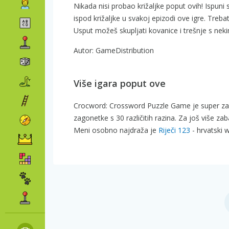
Nikada nisi probao križaljke poput ovih! Ispu
ispod križaljke u svakoj epizodi ove igre. Trebat
Usput možeš skupljati kovanice i trešnje s ne
Autor: GameDistribution
Više igara poput ove
Crocword: Crossword Puzzle Game je super za v
zagonetke s 30 različitih razina. Za još više za
Meni osobno najdraža je
Riječi 123
- hrvatski 