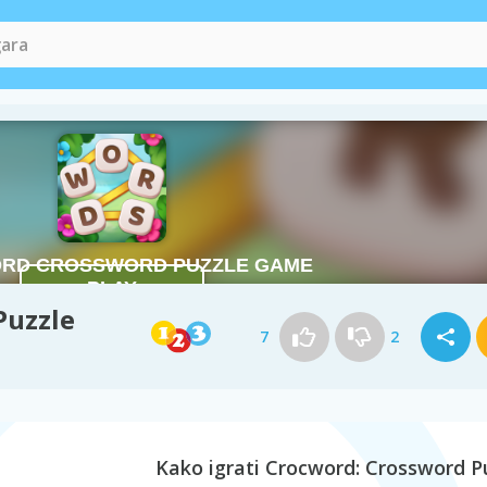
Puzzle
7
2
Kako igrati Crocword: Crossword P