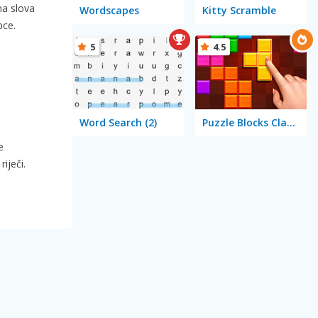
na slova
Wordscapes
Kitty Scramble
pce.
5
4.5
Word Search (2)
Puzzle Blocks Classic
e
riječi.