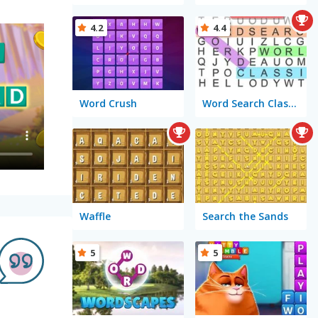
4.2
4.4
Word Crush
Word Search Classic
Waffle
Search the Sands
5
5