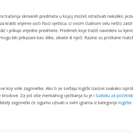
a traženja skrivenih predmeta u kojoj možeš istraživati nekoliko jeziv
n za kratiti vrijeme uoči Noći vještica. U ovom čudnom selu nešto zast
adić i prikupi vrijedne predmete. Predmeti koje tražiš navedeni su lijevo
gu biti prikazani kao slike, siluete ili riječi. Razine su protkane matc
e koji vole zagonetke. Ako ti se sviđaju logički izazovi svakako ispr
e brodove. Za još više mentalnog vježbanja tu je i
Sudoku za početni
bitelji zagonetki će sigurno uživati u svim igrama iz kategorije
logičke 