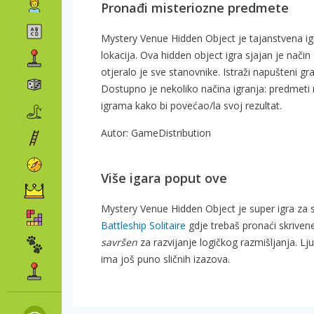
Pronađi misteriozne predmete
Mystery Venue Hidden Object je tajanstvena igr
lokacija. Ova hidden object igra sjajan je nači
otjeralo je sve stanovnike. Istraži napušteni gr
Dostupno je nekoliko načina igranja: predmeti mo
igrama kako bi povećao/la svoj rezultat.
Autor: GameDistribution
Više igara poput ove
Mystery Venue Hidden Object je super igra za sv
Battleship Solitaire
gdje trebaš pronaći skriven
savršen
za razvijanje logičkog razmišljanja. Lju
ima još puno sličnih izazova.