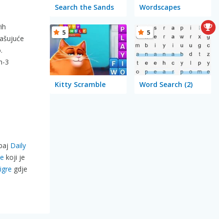
Search the Sands
Wordscapes
ih
5
5
rašujuće
.
h-3
Kitty Scramble
Word Search (2)
obaj
Daily
ke
koji je
igre
gdje