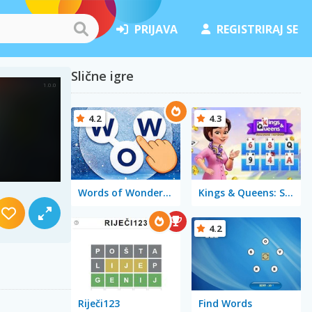
PRIJAVA
REGISTRIRAJ SE
Slične igre
4.2
4.3
Words of Wonders - WOW
Kings & Queens: Solitaire Tripeaks
4.2
Riječi123
Find Words