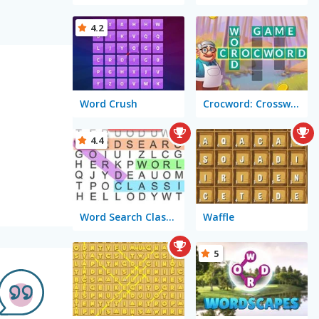
4.2
Word Crush
Crocword: Crossword Puzzle Game
4.4
Word Search Classic
Waffle
5