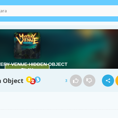
 Object
3