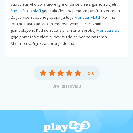
čudovišta. Ako voliš takve igre onda će ti se sigurno svidjeti
čudovišta i kolači
gdje također spajamo simpatična stvorenja.
Za još više zabavnog spajanja tu je
Monster Match
koji me
totalno navukao svojim jednostavnim ali zaraznim
gameplayom. Kad se zaželiš promjene isprobaj
Monsters Up
gdje pomažeš malom čudovištu da se popne na toranj...
Stvarno
cool
igre za ubijanje dosade!
5.0
Broj glasova: 3