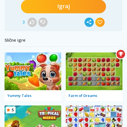
Igraj
3
Slične igre
Yummy Tales
Farm of Dreams
5