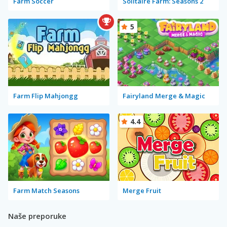
Farm Soccer
Solitaire Farm: Seasons 2
5
Farm Flip Mahjongg
Fairyland Merge & Magic
4.4
Farm Match Seasons
Merge Fruit
Naše preporuke