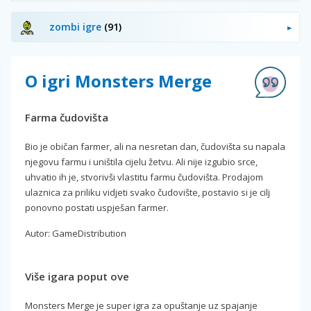
zombi igre
(91)
O igri Monsters Merge
Farma čudovišta
Bio je običan farmer, ali na nesretan dan, čudovišta su napala
njegovu farmu i uništila cijelu žetvu. Ali nije izgubio srce,
uhvatio ih je, stvorivši vlastitu farmu čudovišta. Prodajom
ulaznica za priliku vidjeti svako čudovište, postavio si je cilj
ponovno postati uspješan farmer.
Autor: GameDistribution
Više igara poput ove
Monsters Merge je super igra za opuštanje uz spajanje