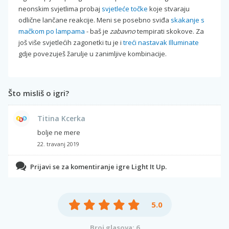
neonskim svjetlima probaj
svjetleće točke
koje stvaraju
odlične lančane reakcije. Meni se posebno sviđa
skakanje s
mačkom po lampama
- baš je
zabavno
tempirati skokove. Za
još više svjetlećih zagonetki tu je i
treći nastavak Illuminate
gdje povezuješ žarulje u zanimljive kombinacije.
Što misliš o igri?
Titina Kcerka
bolje ne mere
22. travanj 2019
Prijavi se za komentiranje igre Light It Up.
5.0
Broj glasova: 6