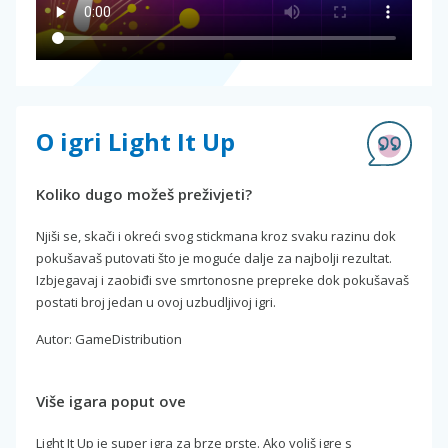
O igri Light It Up
Koliko dugo možeš preživjeti?
Njiši se, skači i okreći svog stickmana kroz svaku razinu dok
pokušavaš putovati što je moguće dalje za najbolji rezultat.
Izbjegavaj i zaobiđi sve smrtonosne prepreke dok pokušavaš
postati broj jedan u ovoj uzbudljivoj igri.
Autor: GameDistribution
Više igara poput ove
Light It Up je super igra za brze prste. Ako voliš igre s