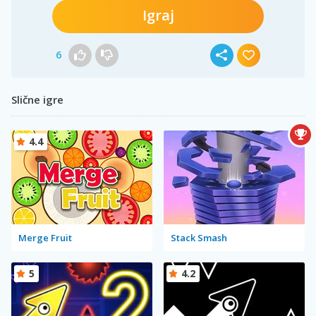
Igraj
6
Slične igre
4.4
Merge Fruit
Stack Smash
5
4.2