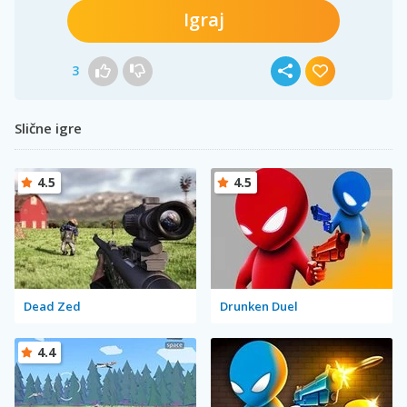
Igraj
3
Slične igre
4.5
4.5
Dead Zed
Drunken Duel
4.4