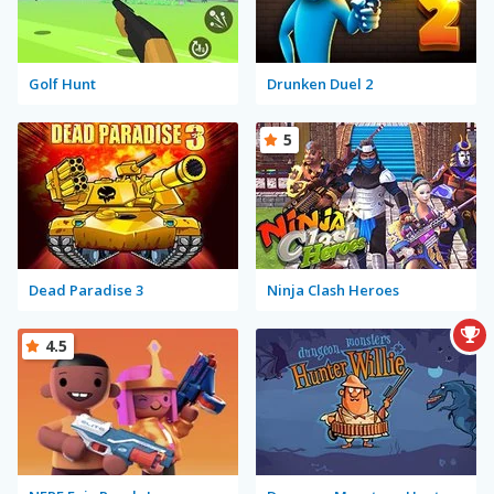
Golf Hunt
Drunken Duel 2
5
Dead Paradise 3
Ninja Clash Heroes
4.5