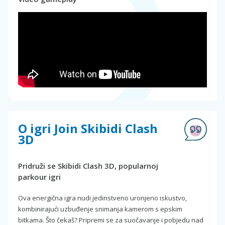
O igri Join Skibidi Clash
3D
Pridruži se Skibidi Clash 3D, popularnoj
parkour igri
Ova energična igra nudi jedinstveno uronjeno iskustvo,
kombinirajući uzbuđenje snimanja kamerom s epskim
bitkama. Što čekaš? Pripremi se za suočavanje i pobjedu nad