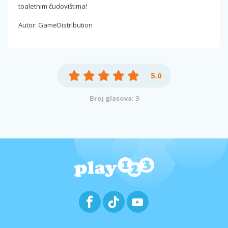
toaletnim čudovištima!
Autor: GameDistribution
5.0
Broj glasova: 3