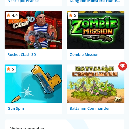
NERF Epic Pranks!
Dungeon Monsters: Hunter Willie
4.4
5
Rocket Clash 3D
Zombie Mission
5
Gun Spin
Battalion Commander
Video gameplay