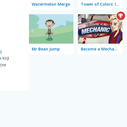
Watermelon Merge
Tower of Colors: Island Edition
Mr Bean Jump
Become a Mechanic
j
a
koji
oćne