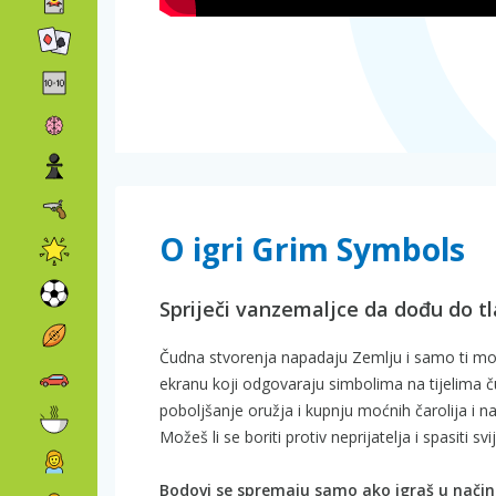
O igri Grim Symbols
Spriječi vanzemaljce da dođu do tl
Čudna stvorenja napadaju Zemlju i samo ti može
ekranu koji odgovaraju simbolima na tijelima č
poboljšanje oružja i kupnju moćnih čarolija i n
Možeš li se boriti protiv neprijatelja i spasiti svi
Bodovi se spremaju samo ako igraš u način