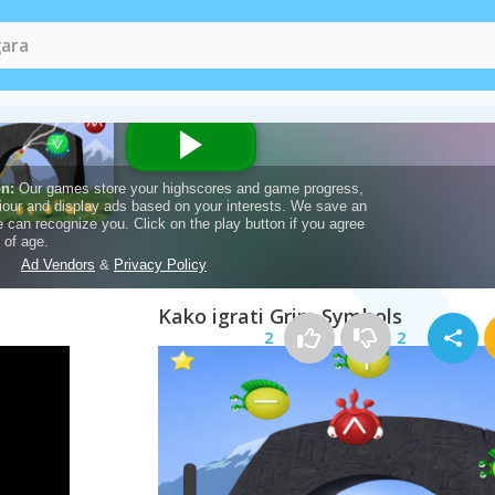
ultat,
prijavi se
ili
upiši
.
Kako igrati Grim Symbols
2
2