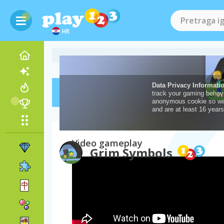
HR
Dostignuća
Ako želiš spremiti rez
Video gameplay
Grim Symbols