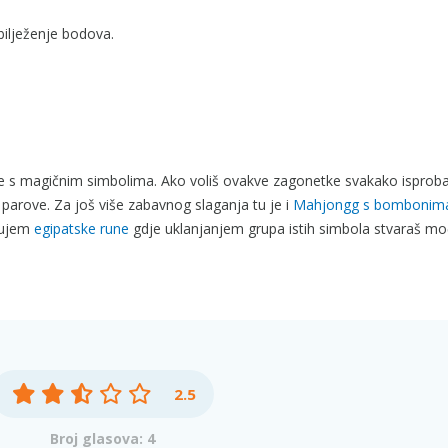
bilježenje bodova.
e s magičnim simbolima. Ako voliš ovakve zagonetke svakako isproba
 parove. Za još više zabavnog slaganja tu je i
Mahjongg s bombonim
čujem
egipatske rune
gdje uklanjanjem grupa istih simbola stvaraš m
2.5
Broj glasova: 4