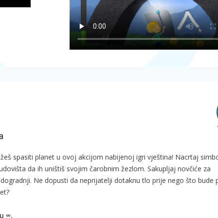
a
š spasiti planet u ovoj akcijom nabijenoj igri vještina! Nacrtaj simb
udovišta da ih uništiš svojim čarobnim žezlom. Sakupljaj novčiće za
adogradnji. Ne dopusti da neprijatelji dotaknu tlo prije nego što bude
jet?
u ∞.