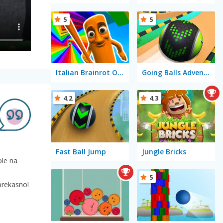
5
5
Italian Brainrot Obby Parkour
Going Balls Adventure 2
4.2
4.3
Fast Ball Jump
Jungle Bricks
ole na
5
 prekasno!