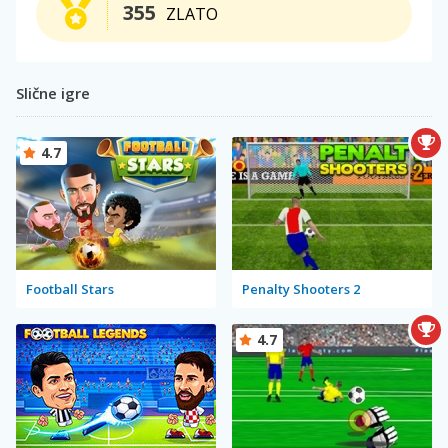
355
ZLATO
Slične igre
4.7
Football Stars
Penalty Shooters 2
4.7