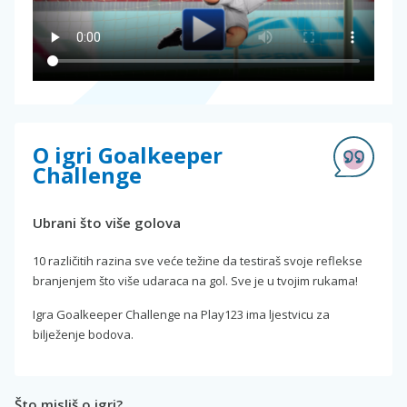
O igri Goalkeeper
Challenge
Ubrani što više golova
10 različitih razina sve veće težine da testiraš svoje reflekse
branjenjem što više udaraca na gol. Sve je u tvojim rukama!
Igra Goalkeeper Challenge na Play123 ima ljestvicu za
bilježenje bodova.
Što misliš o igri?