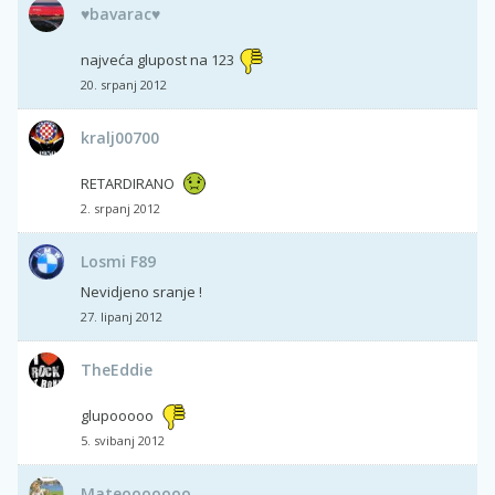
♥bavarac♥
najveća glupost na 123
20. srpanj 2012
kralj00700
RETARDIRANO
2. srpanj 2012
Losmi F89
Nevidjeno sranje !
27. lipanj 2012
TheEddie
glupooooo
5. svibanj 2012
Mateooooooo