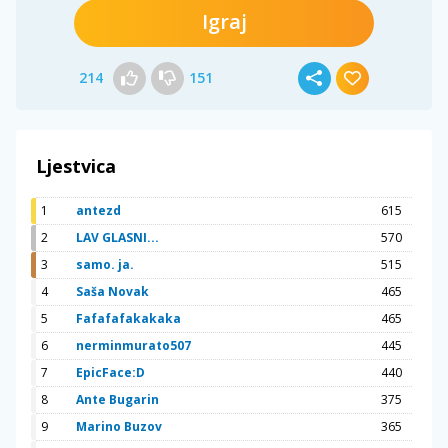
Igraj
214
151
Ljestvica
1
antezd
615
2
LAV GLASNI...
570
3
samo. ja.
515
4
Saša Novak
465
5
Fafafafakakaka
465
6
nerminmurato507
445
7
EpicFace:D
440
8
Ante Bugarin
375
9
Marino Buzov
365