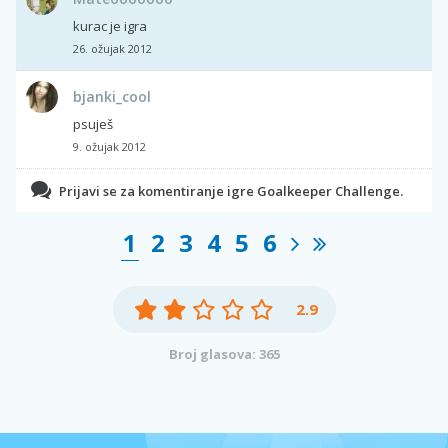
kurac je igra
26. ožujak 2012
bjanki_cool
psuješ
9. ožujak 2012
Prijavi se za komentiranje igre Goalkeeper Challenge.
1
2
3
4
5
6
2.9
Broj glasova: 365