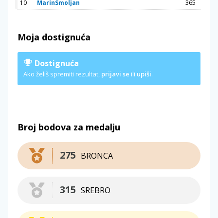
10
MarinSmoljan
365
Moja dostignuća
Dostignuća
Ako želiš spremiti rezultat,
prijavi se
ili
upiši
.
Broj bodova za medalju
275
BRONCA
315
SREBRO