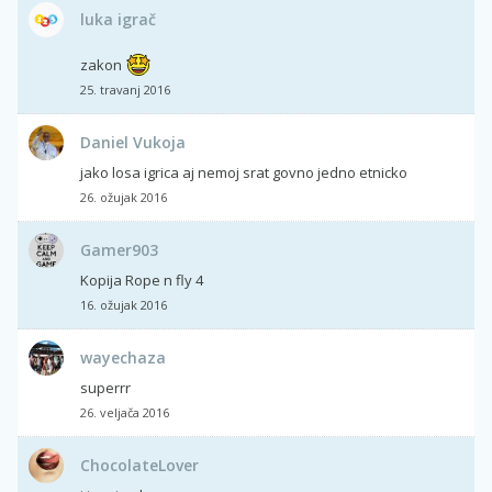
luka igrač
zakon
25. travanj 2016
Daniel Vukoja
jako losa igrica aj nemoj srat govno jedno etnicko
26. ožujak 2016
Gamer903
Kopija Rope n fly 4
16. ožujak 2016
wayechaza
superrr
26. veljača 2016
ChocolateLover