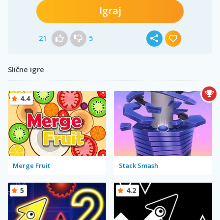
Igraj
21
5
Slične igre
4.4
Merge Fruit
Stack Smash
5
4.2