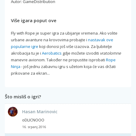
Autor: GameDistribution
Više igara poput ove
Fly with Rope je super igra za ubijanje vremena. Ako volite
urbane avanture na krovovima probajte i
nastavak ove
popularne igre
koji donosi još više izazova. Za ljubitelje
akrobacija tu je i
Aerobatics
gdje možete izvoditi
vratolomne
manevre avionom. Također ne propustite isprobati
Rope
Ninja
- još jednu zabavnu igru s užetom koja će vas držati
prikovane za ekran...
Što misliš o igri?
Hasan Marinovic
oDLICNOOO
16. srpanj 2016