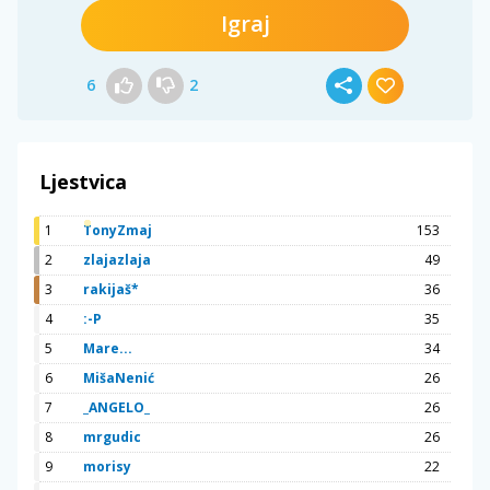
Igraj
6
2
Ljestvica
1
TonyZmaj
153
2
zlajazlaja
49
3
rakijaš*
36
4
:-P
35
5
Mare...
34
6
MišaNenić
26
7
_ANGELO_
26
8
mrgudic
26
9
morisy
22