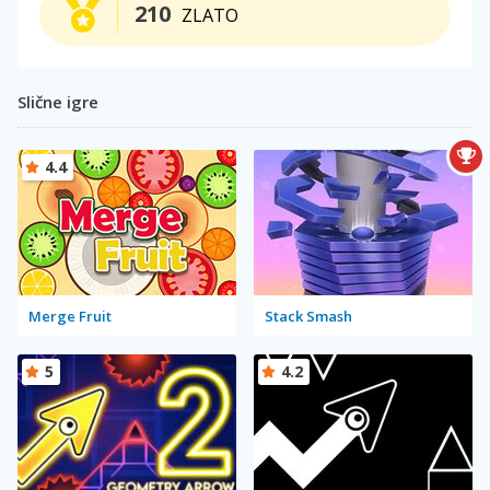
210
ZLATO
Slične igre
4.4
Merge Fruit
Stack Smash
5
4.2