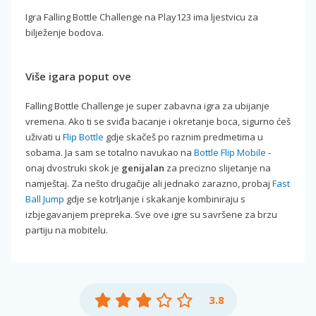
Igra Falling Bottle Challenge na Play123 ima ljestvicu za
bilježenje bodova.
Više igara poput ove
Falling Bottle Challenge je super zabavna igra za ubijanje
vremena. Ako ti se sviđa bacanje i okretanje boca, sigurno ćeš
uživati u
Flip Bottle
gdje skačeš po raznim predmetima u
sobama. Ja sam se totalno navukao na
Bottle Flip Mobile
-
onaj dvostruki skok je
genijalan
za precizno slijetanje na
namještaj. Za nešto drugačije ali jednako zarazno, probaj
Fast
Ball Jump
gdje se kotrljanje i skakanje kombiniraju s
izbjegavanjem prepreka. Sve ove igre su savršene za brzu
partiju na mobitelu.
3.8