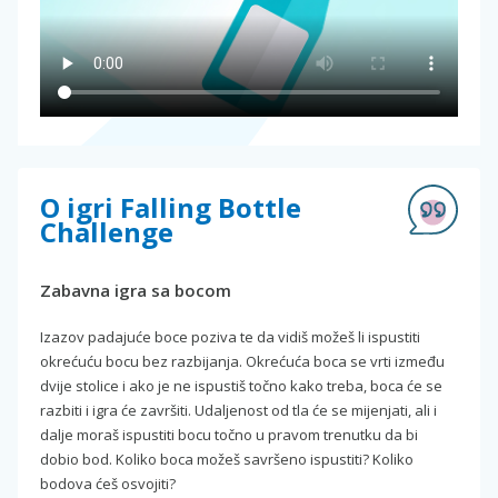
O igri Falling Bottle
Challenge
Zabavna igra sa bocom
Izazov padajuće boce poziva te da vidiš možeš li ispustiti
okrećuću bocu bez razbijanja. Okrećuća boca se vrti između
dvije stolice i ako je ne ispustiš točno kako treba, boca će se
razbiti i igra će završiti. Udaljenost od tla će se mijenjati, ali i
dalje moraš ispustiti bocu točno u pravom trenutku da bi
dobio bod. Koliko boca možeš savršeno ispustiti? Koliko
bodova ćeš osvojiti?