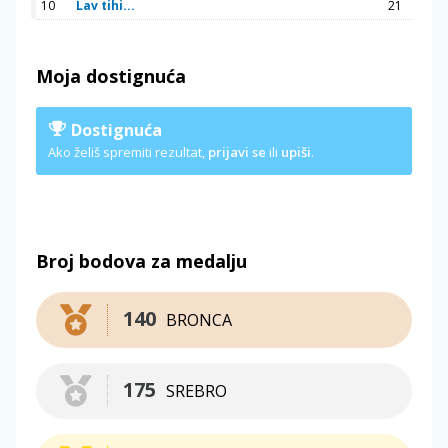
10
Lav tihi...
21
Moja dostignuća
Dostignuća
Ako želiš spremiti rezultat,
prijavi se
ili
upiši
.
Broj bodova za medalju
140
BRONCA
175
SREBRO