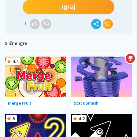
Igraj
1
Slične igre
4.4
Merge Fruit
Stack Smash
5
4.2