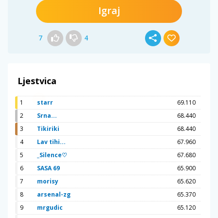
Igraj
7
4
Ljestvica
1
starr
69.110
2
Srna...
68.440
3
Tikiriki
68.440
4
Lav tihi...
67.960
5
_Silence♡
67.680
6
SASA 69
65.900
7
morisy
65.620
8
arsenal-zg
65.370
9
mrgudic
65.120