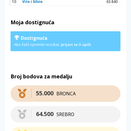
10
Vito i Silvio
63.840
Moja dostignuća
Dostignuća
Ako želiš spremiti rezultat,
prijavi se
ili
upiši
.
Broj bodova za medalju
55.000
BRONCA
64.500
SREBRO