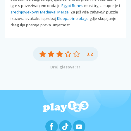
igre s povezivanjem onda je
Egypt Runes
must try, a super je i
srednjovjekovni Medieval Merge
. Za još više
zabavnih
puzzle
izazova svakako isprobaj
Kleopatrino blago
gdje skupljanje
dragulja postaje prava umjetnost.
3.2
Broj glasova: 11