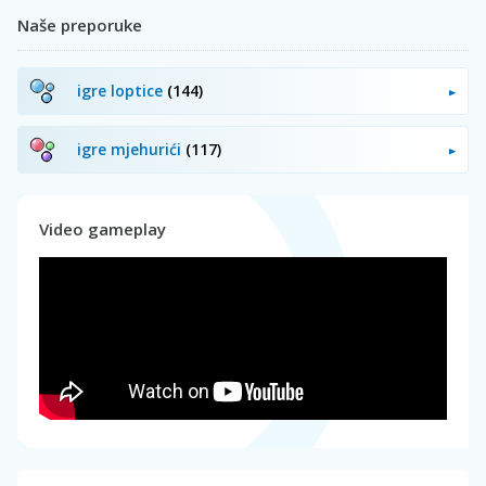
Naše preporuke
igre loptice
(144)
igre mjehurići
(117)
Video gameplay