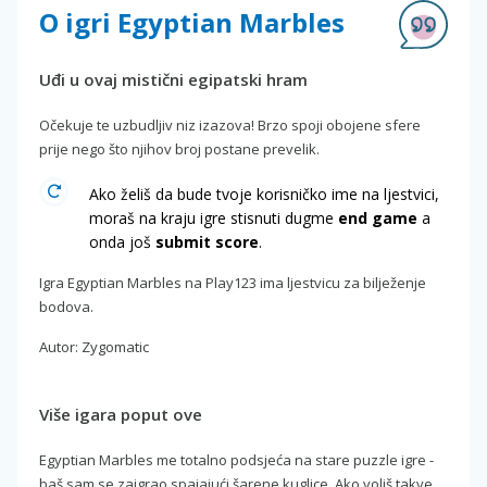
O igri Egyptian Marbles
Uđi u ovaj mistični egipatski hram
Očekuje te uzbudljiv niz izazova! Brzo spoji obojene sfere
prije nego što njihov broj postane prevelik.
Ako želiš da bude tvoje korisničko ime na ljestvici,
moraš na kraju igre stisnuti dugme
end game
a
onda još
submit score
.
Igra Egyptian Marbles na Play123 ima ljestvicu za bilježenje
bodova.
Autor: Zygomatic
Više igara poput ove
Egyptian Marbles me totalno podsjeća na stare puzzle igre -
baš sam se zaigrao spajajući šarene kuglice. Ako voliš takve