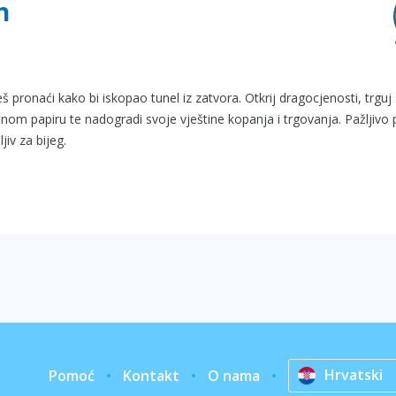
n
ožeš pronaći kako bi iskopao tunel iz zatvora. Otkrij dragocjenosti, trguj
tnom papiru te nadogradi svoje vještine kopanja i trgovanja. Pažljivo p
jiv za bijeg.
Hrvatski
Pomoć
Kontakt
O nama