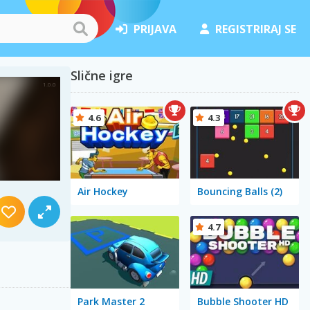
PRIJAVA
REGISTRIRAJ SE
Slične igre
4.6
4.3
Air Hockey
Bouncing Balls (2)
4.7
Park Master 2
Bubble Shooter HD