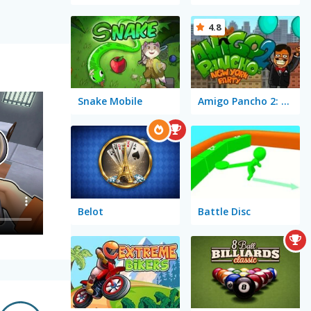
4.8
Snake Mobile
Amigo Pancho 2: New York Party
Belot
Battle Disc