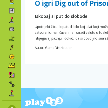
O igri Dig out of Priso
Iskopaj si put do slobode
Upotrijebi žlicu, lopatu ili bilo koji alat koji m
zatvorenicima i čuvarima, zaradi valutu u toale
izbjegavaj pažnju i dokaži da si dovoljno snalažl
Autor: GameDistribution