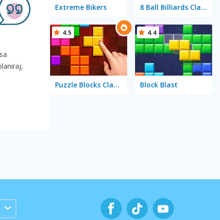
Extreme Bikers
8 Ball Billiards Classic
4.5
4.4
 sa
laniraj,
Puzzle Blocks Classic
Block Blast