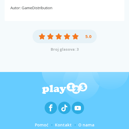
Autor: GameDistribution
5.0
Broj glasova: 3
Pomoć
Kontakt
O nama