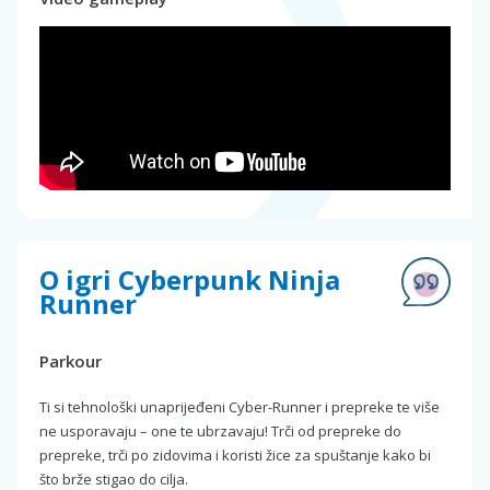
O igri Cyberpunk Ninja
Runner
Parkour
Ti si tehnološki unaprijeđeni Cyber-Runner i prepreke te više
ne usporavaju – one te ubrzavaju! Trči od prepreke do
prepreke, trči po zidovima i koristi žice za spuštanje kako bi
što brže stigao do cilja.