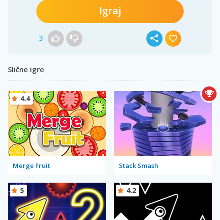
Igraj
3
Slične igre
4.4
Merge Fruit
Stack Smash
5
4.2