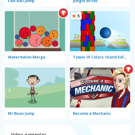
Fast Ball Jump
Jungle Bricks
5
Watermelon Merge
Tower of Colors: Island Edition
Mr Bean Jump
Become a Mechanic
Video gameplay