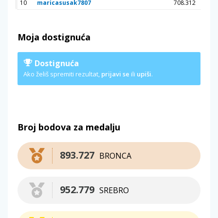
10
maricasusak7807
708.312
Moja dostignuća
Dostignuća
Ako želiš spremiti rezultat,
prijavi se
ili
upiši
.
Broj bodova za medalju
893.727
BRONCA
952.779
SREBRO