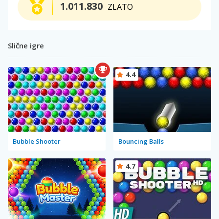
1.011.830
ZLATO
Slične igre
4.4
Bubble Shooter
Bouncing Balls
4.7