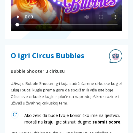
O igri Circus Bubbles
Bubble Shooter u cirkusu
Uživaj u Bubble Shooter igri koja sadrži šarene cirkuske kugle!
Ciljaj i pucaj kugle prema gore da spojiš tri ili više iste boje.
Očisti sve cirkuske kugle s ploče da napreduješ kroz razine i
uživaš u živahnoj cirkuskoj temi.
Ako želiš da bude tvoje korisničko ime na ljestvici,
moraš na kraju igre stisnuti dugme
submit score
.
Igra Circus Bubbles na Play123 ima ljestvicu za bilježenje