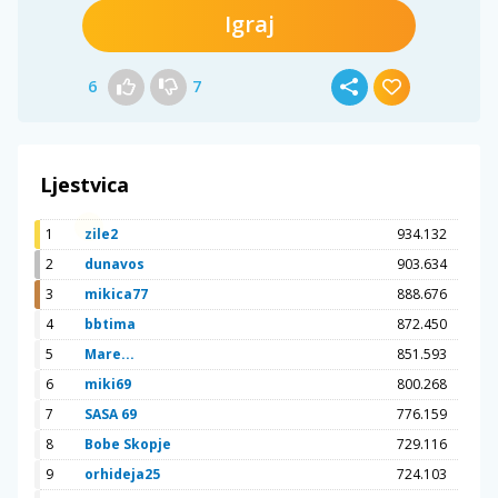
Igraj
6
7
Ljestvica
1
zile2
934.132
2
dunavos
903.634
3
mikica77
888.676
4
bbtima
872.450
5
Mare...
851.593
6
miki69
800.268
7
SASA 69
776.159
8
Bobe Skopje
729.116
9
orhideja25
724.103