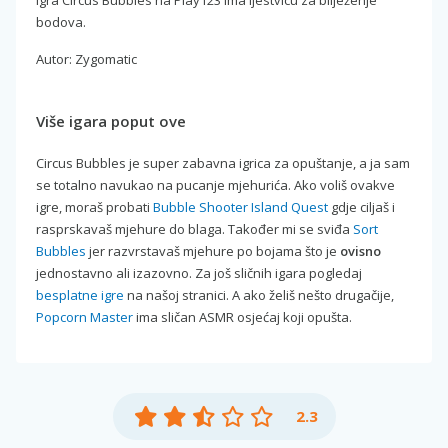
bodova.
Autor: Zygomatic
Više igara poput ove
Circus Bubbles je super zabavna igrica za opuštanje, a ja sam
se totalno navukao na pucanje mjehurića. Ako voliš ovakve
igre, moraš probati
Bubble Shooter Island Quest
gdje ciljaš i
rasprskavaš mjehure do blaga. Također mi se sviđa
Sort
Bubbles
jer razvrstavaš mjehure po bojama što je
ovisno
jednostavno ali izazovno. Za još sličnih igara pogledaj
besplatne igre
na našoj stranici. A ako želiš nešto drugačije,
Popcorn Master
ima sličan ASMR osjećaj koji opušta.
2.3