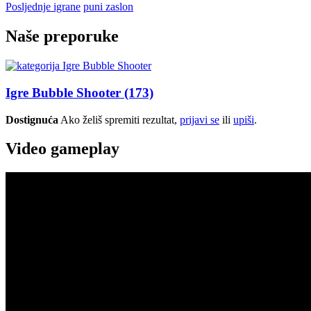
Posljednje igrane
puni zaslon
Naše preporuke
Igre Bubble Shooter
(173)
Dostignuća
Ako želiš spremiti rezultat,
prijavi se
ili
upiši
.
Video gameplay