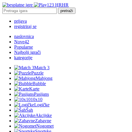
HR
pretraži
prijava
registriraj se
naslovnica
Nove
42
Popularne
Najbolji igrači
kategorije
Match 3
Puzzle
Mahjong
Bubble
Karte
Pasijans
10x10
Logičke
Šah
Akcijske
Zabavne
Nogomet
Sportske