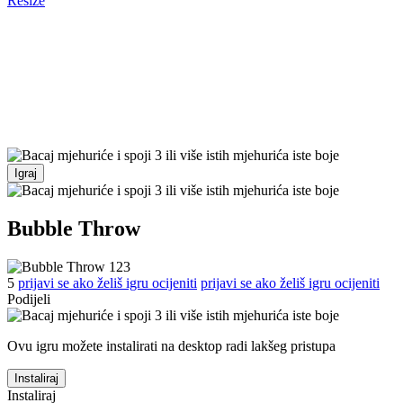
Resize
Igraj
Bubble Throw
5
prijavi se ako želiš igru ocijeniti
prijavi se ako želiš igru ocijeniti
Podijeli
Ovu igru možete instalirati na desktop radi lakšeg pristupa
Instaliraj
Instaliraj