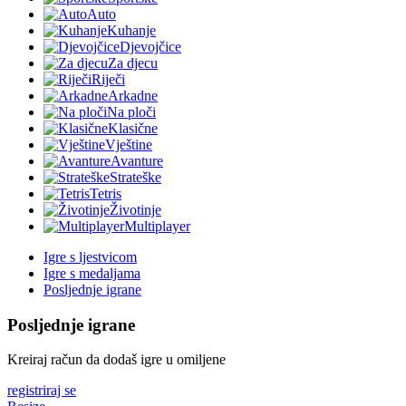
Auto
Kuhanje
Djevojčice
Za djecu
Riječi
Arkadne
Na ploči
Klasične
Vještine
Avanture
Strateške
Tetris
Životinje
Multiplayer
Igre s ljestvicom
Igre s medaljama
Posljednje igrane
Posljednje igrane
Kreiraj račun da dodaš igre u omiljene
registriraj se