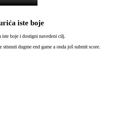
urića iste boje
ste boje i dostigni navedeni cilj.
re stisnuti dugme
end game
a onda još
submit score
.