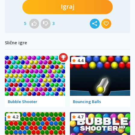
Igraj
5
3
Slične igre
4.4
Bubble Shooter
Bouncing Balls
4.2
4.7