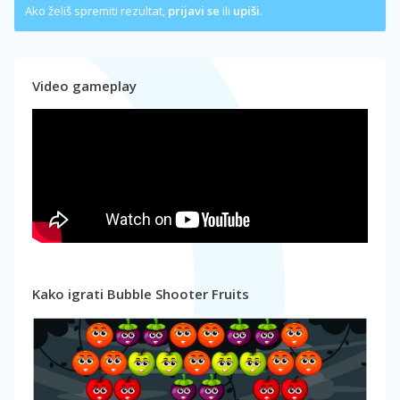
Ako želiš spremiti rezultat,
prijavi se
ili
upiši
.
Video gameplay
Kako igrati Bubble Shooter Fruits