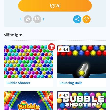
Igraj
3
1
Slične igre
4.4
Bubble Shooter
Bouncing Balls
4.7