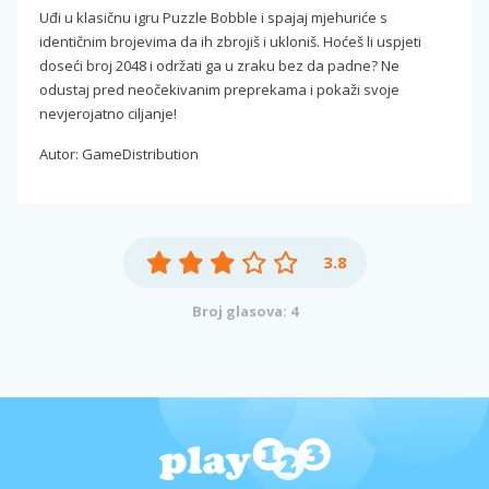
Uđi u klasičnu igru Puzzle Bobble i spajaj mjehuriće s
identičnim brojevima da ih zbrojiš i ukloniš. Hoćeš li uspjeti
doseći broj 2048 i održati ga u zraku bez da padne? Ne
odustaj pred neočekivanim preprekama i pokaži svoje
nevjerojatno ciljanje!
Autor: GameDistribution
3.8
Broj glasova: 4