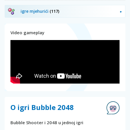
igre mjehurići
(117)
Video gameplay
O igri Bubble 2048
Bubble Shooter i 2048 u jednoj igri