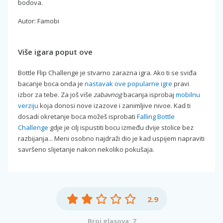
bodova.
Autor: Famobi
Više igara poput ove
Bottle Flip Challenge je stvarno zarazna igra. Ako ti se sviđa
bacanje boca onda je
nastavak ove popularne igre
pravi
izbor za tebe. Za još više
zabavnog
bacanja isprobaj
mobilnu
verziju
koja donosi nove izazove i zanimljive nivoe. Kad ti
dosadi okretanje boca možeš isprobati
Falling Bottle
Challenge
gdje je cilj ispustiti bocu između dvije stolice bez
razbijanja... Meni osobno najdraži dio je kad uspijem napraviti
savršeno slijetanje nakon nekoliko pokušaja.
2.9
Broj glasova: 7