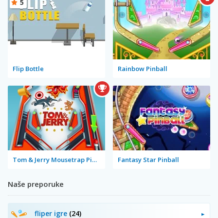
5
Flip Bottle
Rainbow Pinball
Tom & Jerry Mousetrap Pinball
Fantasy Star Pinball
Naše preporuke
fliper igre
(24)