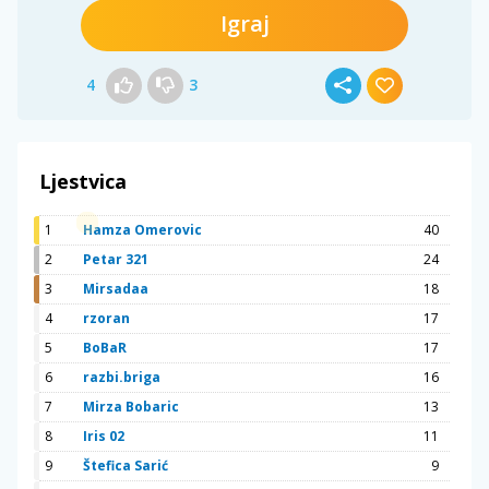
Igraj
4
3
Ljestvica
1
Hamza Omerovic
40
2
Petar 321
24
3
Mirsadaa
18
4
rzoran
17
5
BoBaR
17
6
razbi.briga
16
7
Mirza Bobaric
13
8
Iris 02
11
9
Štefica Sarić
9