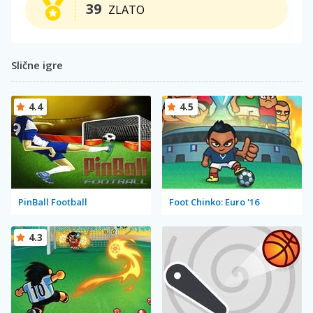
39
ZLATO
Slične igre
4.4
4.5
PinBall Football
Foot Chinko: Euro '16
4.3