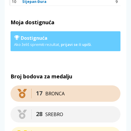
10
Stjepan Đura
9
Moja dostignuća
Dostignuća
Ako želiš spremiti rezultat,
prijavi se
ili
upiši
.
Broj bodova za medalju
17
BRONCA
28
SREBRO