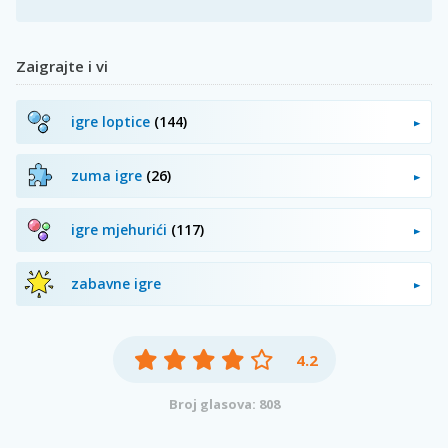
Zaigrajte i vi
igre loptice
(144)
zuma igre
(26)
igre mjehurići
(117)
zabavne igre
4.2
Broj glasova: 808