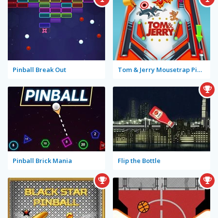
Pinball Break Out
Tom & Jerry Mousetrap Pinball
Pinball Brick Mania
Flip the Bottle