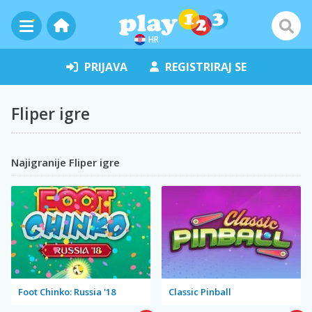
HR
PRIJAVA
REGISTRIRAJ SE
Fliper igre
Najigranije Fliper igre
Foot Chinko: Russia '18
Classic Pinball