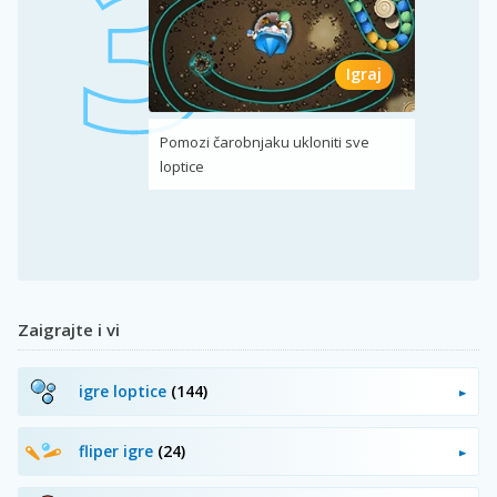
Igraj
Pomozi čarobnjaku ukloniti sve
loptice
Zaigrajte i vi
igre loptice
(144)
fliper igre
(24)