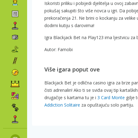
Iskoristi priliku i pobijedi djelitelja u ovoj zab
pokušaj sakupiti što više novca u igri. Da pobijed
prekoračenja 21. Ne brini o kockanju za velike 
dodirni kutiju s darovima!
Igra Blackjack Bet na Play123 ima ljestvicu za 
Autor: Famobi
Više igara poput ove
Blackjack Bet je odlična casino igra za brze pa
čisti adrenalin! Ako ti se sviđa ovaj tip kartaški
drugačije s kartama tu je i
3 Card Monte
gdje t
Addiction Solitaire
za opuštajuću solo partiju.