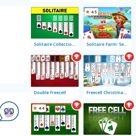
4.5
Solitaire Collection: Klondike, Spider & FreeCell
Solitaire Farm: Seasons
Double Freecell
Freecell Christmas Solitaire
4.4