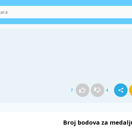
7
4
Broj bodova za medalj