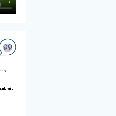
meno
submit