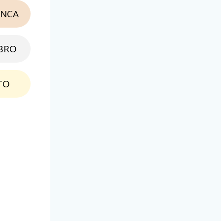
NCA
BRO
TO