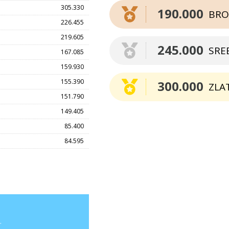
305.330
190.000
BRO
226.455
219.605
245.000
SRE
167.085
159.930
155.390
300.000
ZLA
151.790
149.405
85.400
84.595
.