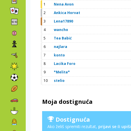
1
Nena Avon
2
Ankica Horvat
3
Lena17890
4
wancho
5
Tea Babić
6
najlara
7
konto
8
Lacika Foro
9
*Melita*
10
stelio
Moja dostignuća
Dostignuća
Ako želiš spremiti rezultat,
prijavi se
ili
upiši