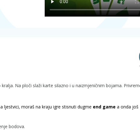
o kralja. Na ploči slaži karte silazno i u naizmjeničnim bojama. Privre
a ljestvici, moraš na kraju igre stisnuti dugme
end game
a onda još
ženje bodova.