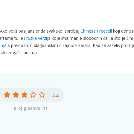
. Ako voliš pasijans onda svakako isprobaj
Chinese Freecell
koji donosi
artama tu je i
ruska verzija
koja ima manje slobodnih ćelija što je čini
anje
s prekrasnim blagdanskim dizajnom karata. Kad se zaželiš promj
ali drugačiji pristup.
3.2
Broj glasova: 11