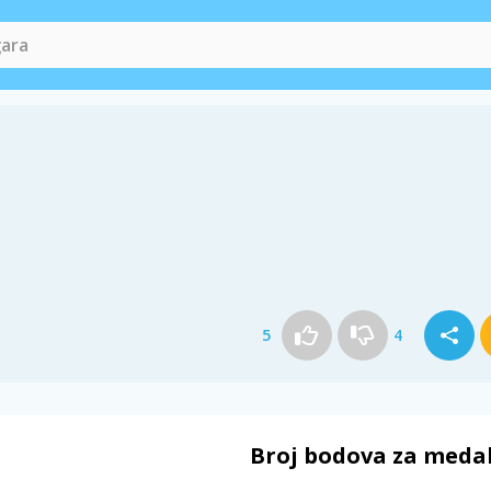
5
4
Broj bodova za meda