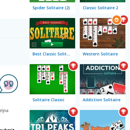
Spider Solitaire (2)
Classic Solitaire 2
Best Classic Solitaire
Western Solitaire
Solitaire Classic
Addiction Solitaire
eljna