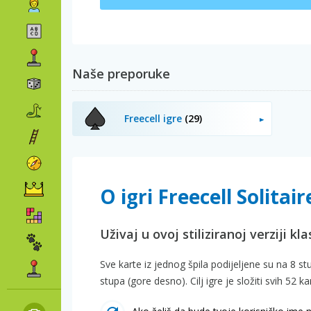
Naše preporuke
Freecell igre
(29)
O igri Freecell Solitair
Uživaj u ovoj stiliziranoj verziji k
Sve karte iz jednog špila podijeljene su na 8 stu
stupa (gore desno). Cilj igre je složiti svih 52 k