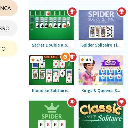
NCA
BRO
Secret Double Klondike
Spider Solitaire Time
TO
4.5
4.3
Klondike Solitaire Big
Kings & Queens: Solitaire Tripeaks