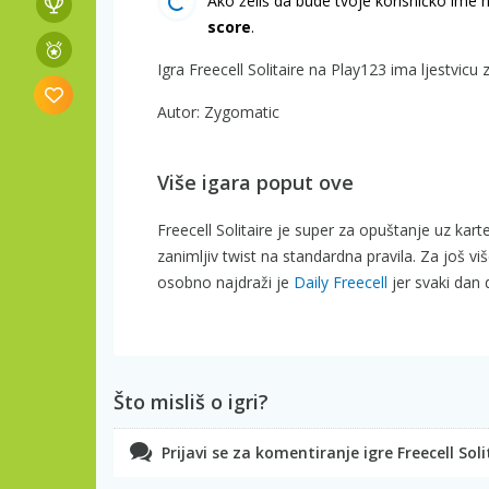
Ako želiš da bude tvoje korisničko ime n
score
.
Igra Freecell Solitaire na Play123 ima ljestvicu 
Autor: Zygomatic
Više igara poput ove
Freecell Solitaire je super za opuštanje uz kart
zanimljiv twist na standardna pravila. Za još vi
osobno najdraži je
Daily Freecell
jer svaki dan 
Što misliš o igri?
Prijavi se za komentiranje igre Freecell Soli