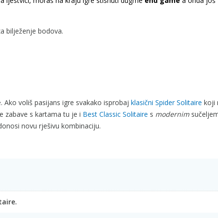
a ljestvici, moraš na kraju igre stisnuti dugme
end game
a onda još
za bilježenje bodova.
e. Ako voliš pasijans igre svakako isprobaj
klasični Spider Solitaire
koji 
še zabave s kartama tu je i
Best Classic Solitaire
s
modernim
sučeljem
donosi novu rješivu kombinaciju.
taire.