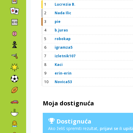
1
Lucrezia B.
2
Nada Ilic
3
pie
4
b.juras
5
robokap
6
igramza5
7
izletnik107
8
Kaci
9
erin-erin
10
Novica53
Moja dostignuća
Dostignuća
Ako želiš spremiti rezultat,
prijavi se
ili
upiši