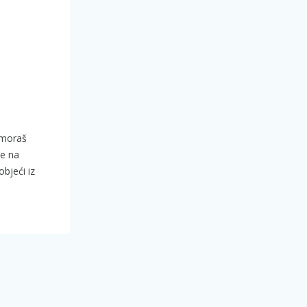
, moraš
je na
bjeći iz