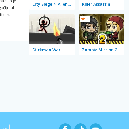
ke linije
City Siege 4: Alien Siege
Killer Assassin
ačije ali
tiju na
5
Stickman War
Zombie Mission 2