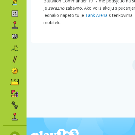
Battalion Commander 1917 me podsjetio na stare
je
zarazno
zabavno. Ako voliš akciju s pucanj
jednako napeto tu je
Tank Arena
s tenkovima.
mobitelu.