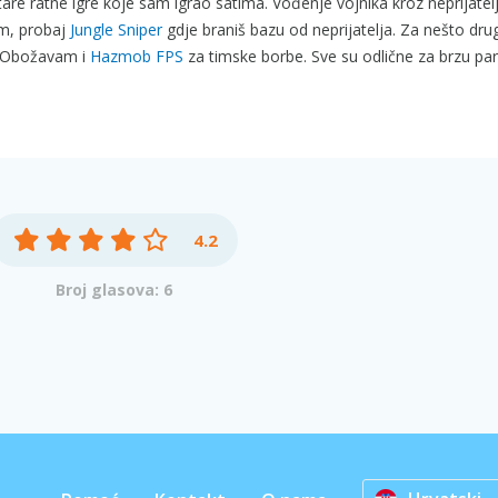
 ratne igre koje sam igrao satima. Vođenje vojnika kroz neprijateljs
em, probaj
Jungle Sniper
gdje braniš bazu od neprijatelja. Za nešto drug
 Obožavam i
Hazmob FPS
za timske borbe. Sve su odlične za brzu par
4.2
Broj glasova: 6