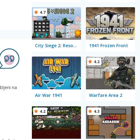
4.7
City Siege 2: Resort Siege
1941 Frozen Front
4.2
bljeni na
Air War 1941
Warfare Area 2
4.2
4.3