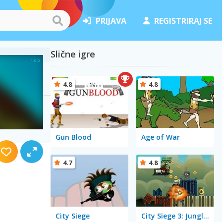
PRIJAVA
REGISTRIRAJ SE
Slične igre
4.8
4.8
Gun Blood
Age of War
4.7
4.8
City Siege
City Siege 3: Jungle Siege