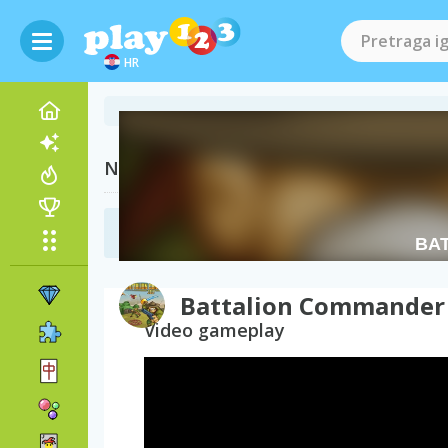
HR
Naše preporuke
Ratne igre
(77)
Battalion Commander
Video gameplay