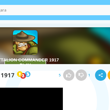
Igre pucanja
(73)
 1917
5
1