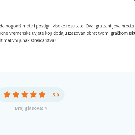
a da pogodiš mete i postigni visoke rezultate. Ova igra zahtijeva preciz
amične vremenske uvjete koji dodaju izazovan obrat tvom igračkom isk
timativni junak streličarstva?
5.0
Broj glasova: 4