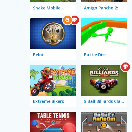
Snake Mobile
Amigo Pancho 2: New York Party
Belot
Battle Disc
Extreme Bikers
8 Ball Billiards Classic