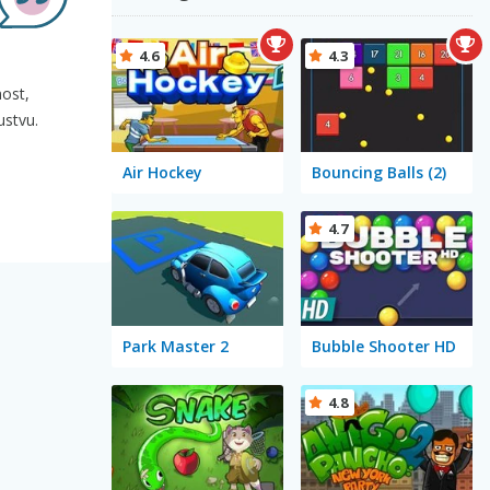
4.6
4.3
nost,
ustvu.
Air Hockey
Bouncing Balls (2)
4.7
Park Master 2
Bubble Shooter HD
4.8