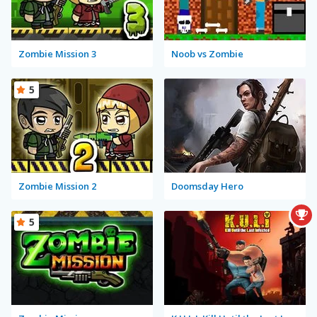
Zombie Mission 3
Noob vs Zombie
5
Zombie Mission 2
Doomsday Hero
5