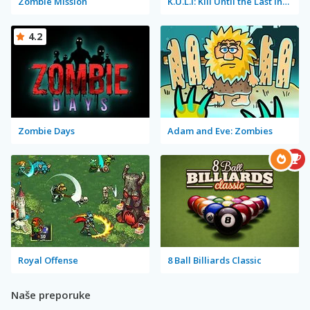
Zombie Mission
K.U.L.I: Kill Until the Last Infected
4.2
Zombie Days
Adam and Eve: Zombies
Royal Offense
8 Ball Billiards Classic
Naše preporuke