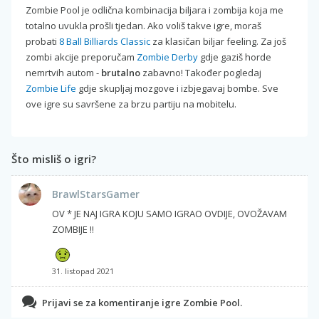
Zombie Pool je odlična kombinacija biljara i zombija koja me
totalno uvukla prošli tjedan. Ako voliš takve igre, moraš
probati
8 Ball Billiards Classic
za klasičan biljar feeling. Za još
zombi akcije preporučam
Zombie Derby
gdje gaziš horde
nemrtvih autom -
brutalno
zabavno! Također pogledaj
Zombie Life
gdje skupljaj mozgove i izbjegavaj bombe. Sve
ove igre su savršene za brzu partiju na mobitelu.
Što misliš o igri?
BrawlStarsGamer
OV * JE NAJ IGRA KOJU SAMO IGRAO OVDIJE, OVOŽAVAM
ZOMBIJE !!
31. listopad 2021
Prijavi se za komentiranje igre Zombie Pool.