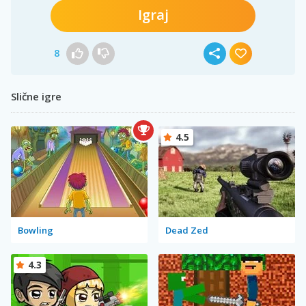
Igraj
8
Slične igre
4.5
Bowling
Dead Zed
4.3