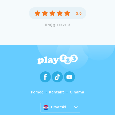
5.0
Broj glasova: 8
Pomoć
Kontakt
O nama
Hrvatski