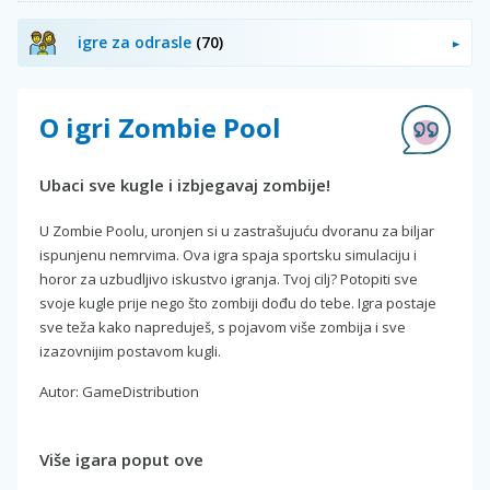
igre za odrasle
(70)
O igri Zombie Pool
Ubaci sve kugle i izbjegavaj zombije!
U Zombie Poolu, uronjen si u zastrašujuću dvoranu za biljar
ispunjenu nemrvima. Ova igra spaja sportsku simulaciju i
horor za uzbudljivo iskustvo igranja. Tvoj cilj? Potopiti sve
svoje kugle prije nego što zombiji dođu do tebe. Igra postaje
sve teža kako napreduješ, s pojavom više zombija i sve
izazovnijim postavom kugli.
Autor: GameDistribution
Više igara poput ove