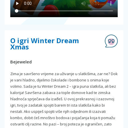
O igri Winter Dream
Xmas
Bejeweled
Zima je savršeno vrijeme za uživanje u slatkišima, zar ne? Dok
je vani hladno, dijelimo čokolade i bombone s onima koje
volimo. Sada je tu Winter Dream 2 – igra puna slatkiša, ali bez
kalorija! Savršena zabava za tople domove kad te zimska
hladnoća sprječava da izađeš. U ovoj prekrasnoj i izazovnoj
igri, tvoj je zadatak spojiti barem tri ista slatkiša kako bi
nestali. Ako uspiješ spojiti više njih odjednom ili izazvati
kombo, dobit ćeš mnoštvo bodova i pojačanja koja ti pomažu
ostvariti cilj razine. No pazi – broj poteza je ograničen, zato