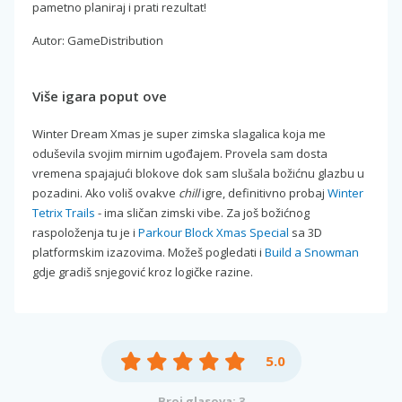
pametno planiraj i prati rezultat!
Autor: GameDistribution
Više igara poput ove
Winter Dream Xmas je super zimska slagalica koja me
oduševila svojim mirnim ugođajem. Provela sam dosta
vremena spajajući blokove dok sam slušala božićnu glazbu u
pozadini. Ako voliš ovakve
chill
igre, definitivno probaj
Winter
Tetrix Trails
- ima sličan zimski vibe. Za još božićnog
raspoloženja tu je i
Parkour Block Xmas Special
sa 3D
platformskim izazovima. Možeš pogledati i
Build a Snowman
gdje gradiš snjegović kroz logičke razine.
5.0
Broj glasova: 3