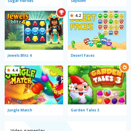
Sugar Heroes
Skydom
4.2
Jewels Blitz 4
Desert Faces
4.4
Jungle Match
Garden Tales 3
Video gameplay