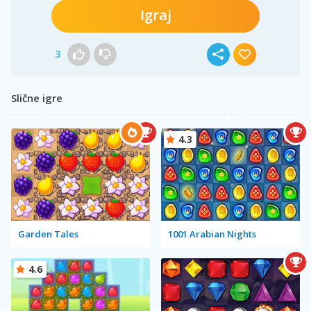
Igraj
3
Slične igre
4.3
Garden Tales
1001 Arabian Nights
4.6