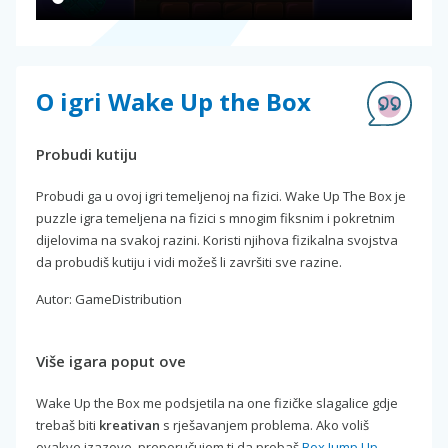
O igri Wake Up the Box
Probudi kutiju
Probudi ga u ovoj igri temeljenoj na fizici. Wake Up The Box je
puzzle igra temeljena na fizici s mnogim fiksnim i pokretnim
dijelovima na svakoj razini. Koristi njihova fizikalna svojstva
da probudiš kutiju i vidi možeš li završiti sve razine.
Autor: GameDistribution
Više igara poput ove
Wake Up the Box me podsjetila na one fizičke slagalice gdje
trebaš biti
kreativan
s rješavanjem problema. Ako voliš
ovakve izazove, preporučujem ti da probaš
Box Jump Up
-