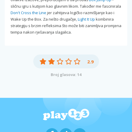
sličnu igru s kutijom kao glavnim likom. Također me fascinirala
Don't Cross the Line
jer zahtijeva logičko razmišljanje kao i
Wake Up the Box. Za nešto drugačije,
Light It Up
kombinira
strategiju s brzim refleksima što može biti zanimljiva promjena
tempa nakon rješavanja slagalica.
2.9
Broj glasova: 14