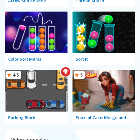
Arrow Slide Puzzle
Thread Match
Color Sort Mania
Sort It
4.5
5
Parking Block
Piece of Cake: Merge and Bake
Video gameplay