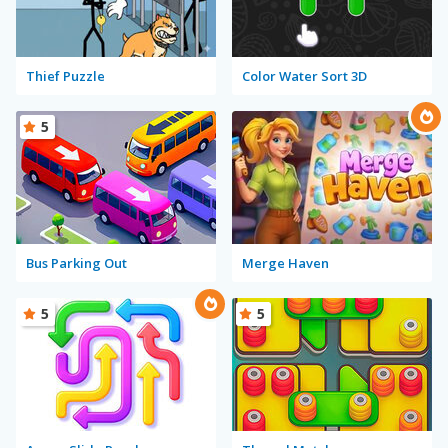
Thief Puzzle
Color Water Sort 3D
5
Bus Parking Out
Merge Haven
5
5