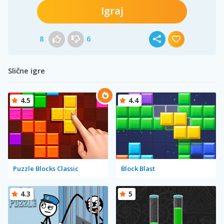
Igraj
8
6
Slične igre
4.5
4.4
Puzzle Blocks Classic
Block Blast
4.3
5