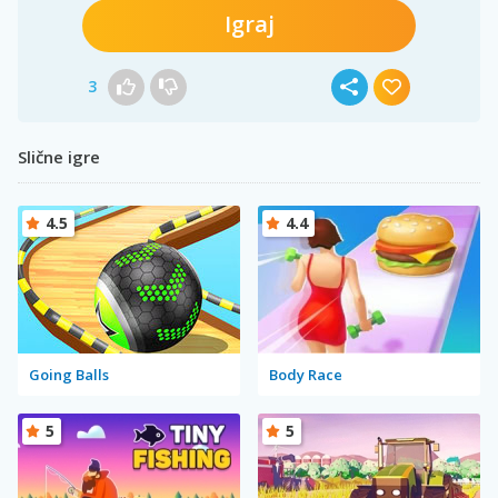
Igraj
3
Slične igre
4.5
4.4
Going Balls
Body Race
5
5