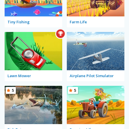
Tiny Fishing
Farm Life
Lawn Mower
Airplane Pilot Simulator
5
5