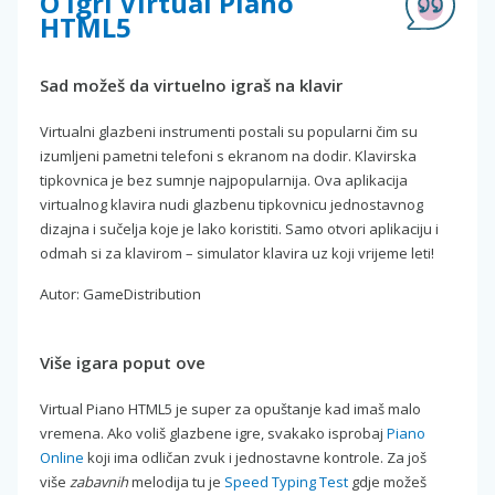
O igri Virtual Piano
HTML5
Sad možeš da virtuelno igraš na klavir
Virtualni glazbeni instrumenti postali su popularni čim su
izumljeni pametni telefoni s ekranom na dodir. Klavirska
tipkovnica je bez sumnje najpopularnija. Ova aplikacija
virtualnog klavira nudi glazbenu tipkovnicu jednostavnog
dizajna i sučelja koje je lako koristiti. Samo otvori aplikaciju i
odmah si za klavirom – simulator klavira uz koji vrijeme leti!
Autor: GameDistribution
Više igara poput ove
Virtual Piano HTML5 je super za opuštanje kad imaš malo
vremena. Ako voliš glazbene igre, svakako isprobaj
Piano
Online
koji ima odličan zvuk i jednostavne kontrole. Za još
više
zabavnih
melodija tu je
Speed Typing Test
gdje možeš