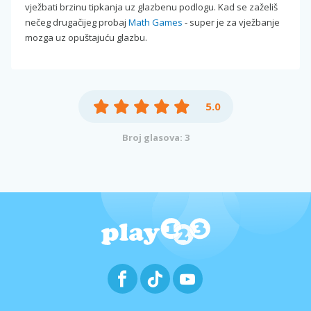
vježbati brzinu tipkanja uz glazbenu podlogu. Kad se zaželiš
nečeg drugačijeg probaj
Math Games
- super je za vježbanje
mozga uz opuštajuću glazbu.
5.0
Broj glasova: 3