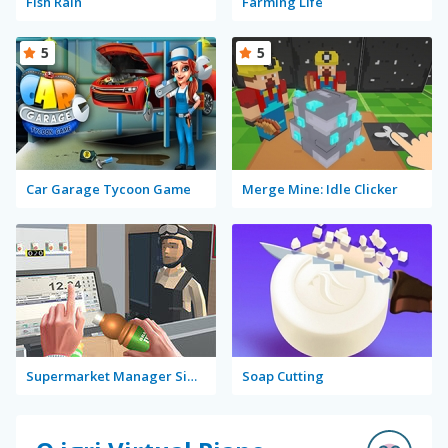
Fish Rain
Farming Life
5
5
Car Garage Tycoon Game
Merge Mine: Idle Clicker
Supermarket Manager Simulator
Soap Cutting