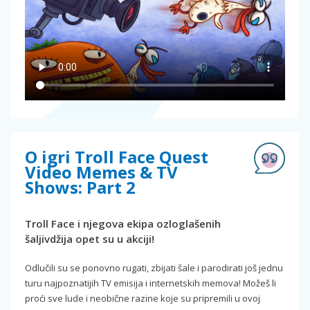
O igri Troll Face Quest
Video Memes & TV
Shows: Part 2
Troll Face i njegova ekipa ozloglašenih
šaljivdžija opet su u akciji!
Odlučili su se ponovno rugati, zbijati šale i parodirati još jednu
turu najpoznatijih TV emisija i internetskih memova! Možeš li
proći sve lude i neobične razine koje su pripremili u ovoj