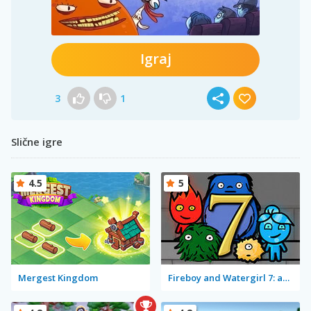
Igraj
3
1
Slične igre
4.5
5
Mergest Kingdom
Fireboy and Watergirl 7: and Friends