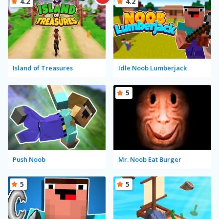
4.2
4.2
Island of Treasures
Idle Noob Lumberjack
5
Push Noob
Mr. Noob Eat Burger
5
5