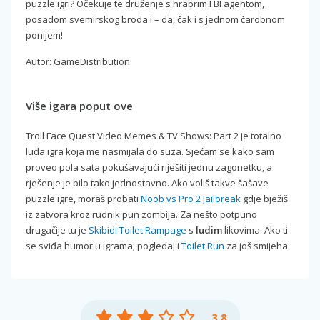
puzzle igri? Očekuje te druženje s hrabrim FBI agentom,
posadom svemirskog broda i – da, čak i s jednom čarobnom
ponijem!
Autor: GameDistribution
Više igara poput ove
Troll Face Quest Video Memes & TV Shows: Part 2 je totalno
luda igra koja me nasmijala do suza. Sjećam se kako sam
proveo pola sata pokušavajući riješiti jednu zagonetku, a
rješenje je bilo tako jednostavno. Ako voliš takve šašave
puzzle igre, moraš probati
Noob vs Pro 2 Jailbreak
gdje bježiš
iz zatvora kroz rudnik pun zombija. Za nešto potpuno
drugačije tu je
Skibidi Toilet Rampage
s
ludim
likovima. Ako ti
se sviđa humor u igrama; pogledaj i
Toilet Run
za još smijeha.
3.8