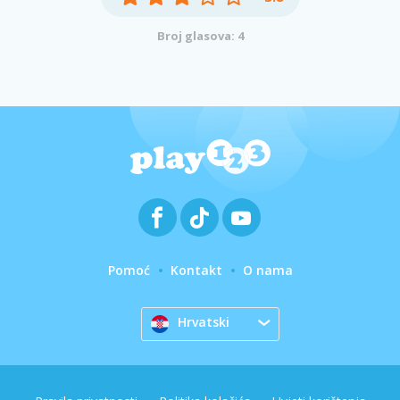
Broj glasova: 4
Pomoć
Kontakt
O nama
Hrvatski