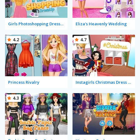
Girls Photoshopping Dressup
Eliza's Heavenly Wedding
4.2
4.7
Princess Rivalry
Instagirls Christmas Dress Up
4.3