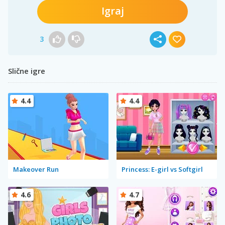
Igraj
3
Slične igre
4.4
4.4
Makeover Run
Princess: E-girl vs Softgirl
4.6
4.7