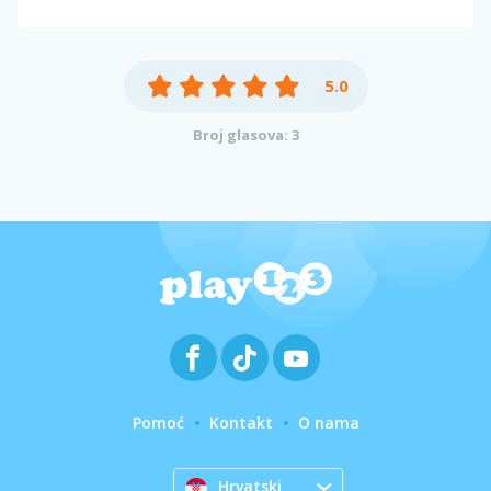
5.0
Broj glasova: 3
Pomoć
Kontakt
O nama
Hrvatski