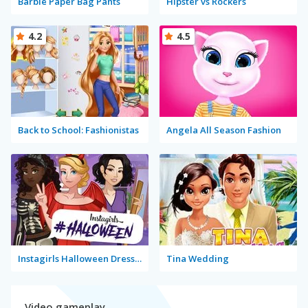
Barbie Paper Bag Pants
Hipster vs Rockers
4.2
4.5
Back to School: Fashionistas
Angela All Season Fashion
Instagirls Halloween Dress Up
Tina Wedding
Video gameplay