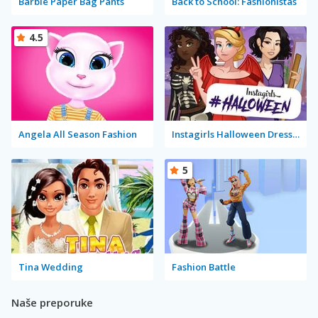
Barbie Paper Bag Pants
Back to School: Fashionistas
4.5
Angela All Season Fashion
Instagirls Halloween Dress Up
5
Tina Wedding
Fashion Battle
Naše preporuke