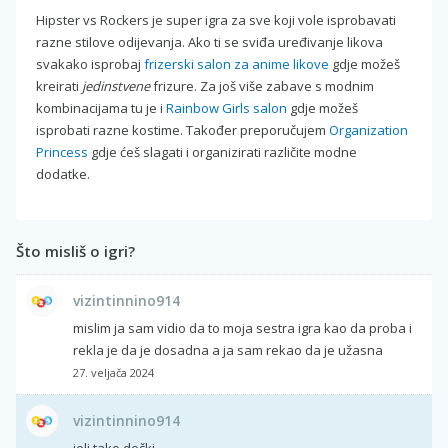
Hipster vs Rockers je super igra za sve koji vole isprobavati
razne stilove odijevanja. Ako ti se sviđa uređivanje likova
svakako isprobaj
frizerski salon za anime likove
gdje možeš
kreirati
jedinstvene
frizure. Za još više zabave s modnim
kombinacijama tu je i
Rainbow Girls salon
gdje možeš
isprobati razne kostime. Također preporučujem
Organization
Princess
gdje ćeš slagati i organizirati različite modne
dodatke.
Što misliš o igri?
vizintinnino914
mislim ja sam vidio da to moja sestra igra kao da proba i
rekla je da je dosadna a ja sam rekao da je užasna
27. veljača 2024
vizintinnino914
jeli tako dečki