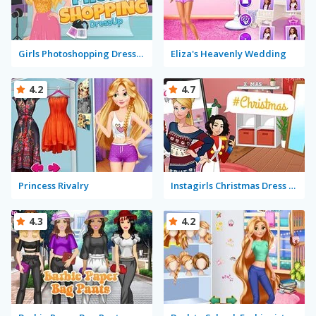
Girls Photoshopping Dressup
Eliza's Heavenly Wedding
4.2
4.7
Princess Rivalry
Instagirls Christmas Dress Up
4.3
4.2