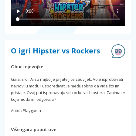
O igri Hipster vs Rockers
Obuci djevojke
Gaia, Ero i Ai su najbolje prijateljice zauvijek. Vole isprobavati
najnoviju modu i uspoređivati je međusobno da vide što im
pristaje. Ovaj put isprobavaju stil rockera i hipstera. Zanima te
koja moda im odgovara?
Autor: Playgama
Više igara poput ove