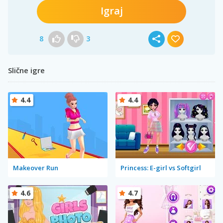
Igraj
8
3
Slične igre
4.4
4.4
Makeover Run
Princess: E-girl vs Softgirl
4.6
4.7