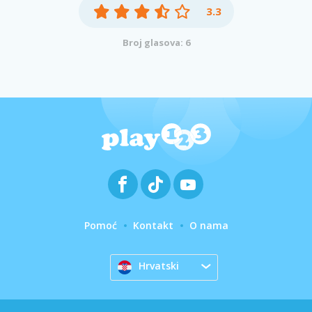
3.3
Broj glasova: 6
Pomoć
Kontakt
O nama
Hrvatski