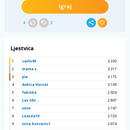
Igraj
4
2
Ljestvica
1
cavlo49
3.330
2
mama s.
3.317
3
pie
3.175
4
Ankica Horvat
3.109
5
fakinka
2.924
6
Lav tihi...
2.807
7
vese
2.747
8
LeaLea10
2.726
9
ivica.knezevic1
2.674