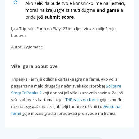
Ako želiš da bude tvoje korisničko ime na ljestvici,
moraš na kraju igre stisnuti dugme
end game
a
onda još
submit score
.
Igra Tripeaks Farm na Play123 ima ljestvicu za bilježenje
bodova.
Autor: Zygomatic
Više igara poput ove
Tripeaks Farm je odlična kartaška igra na farmi. Ako voliš
pasijans na malo drugačiji način svakako isprobaj
Solitaire
Story TriPeaks 2
koji donosi još više izazovnih razina. Za još
više zabave s kartama tu je i
TriPeaks na farmi
gdje između
razina
uzgajaš
rajčice. Ljubitelji farmi će uživati i u
životu na
farmi
gdje možeš graditi i prodavati proizvode na tržnici.