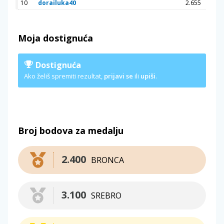
10
dorailuka40
2.655
Moja dostignuća
Dostignuća
Ako želiš spremiti rezultat,
prijavi se
ili
upiši
.
Broj bodova za medalju
2.400
BRONCA
3.100
SREBRO