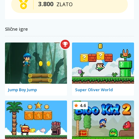
3.800
ZLATO
Slične igre
Jump Boy Jump
Super Oliver World
4.6