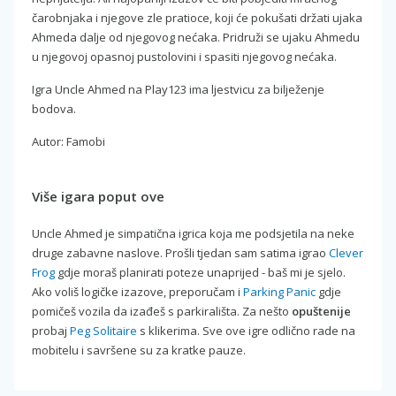
čarobnjaka i njegove zle pratioce, koji će pokušati držati ujaka
Ahmeda dalje od njegovog nećaka. Pridruži se ujaku Ahmedu
u njegovoj opasnoj pustolovini i spasiti njegovog nećaka.
Igra Uncle Ahmed na Play123 ima ljestvicu za bilježenje
bodova.
Autor: Famobi
Više igara poput ove
Uncle Ahmed je simpatična igrica koja me podsjetila na neke
druge zabavne naslove. Prošli tjedan sam satima igrao
Clever
Frog
gdje moraš planirati poteze unaprijed - baš mi je sjelo.
Ako voliš logičke izazove, preporučam i
Parking Panic
gdje
pomičeš vozila da izađeš s parkirališta. Za nešto
opuštenije
probaj
Peg Solitaire
s klikerima. Sve ove igre odlično rade na
mobitelu i savršene su za kratke pauze.