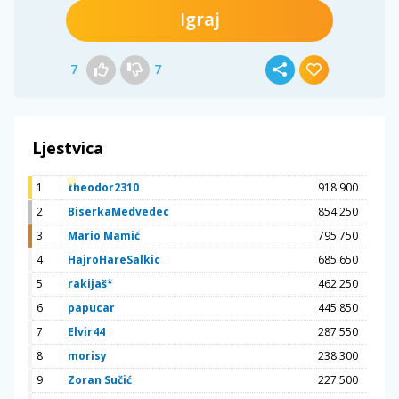
Igraj
7
7
Ljestvica
1
theodor2310
918.900
2
BiserkaMedvedec
854.250
3
Mario Mamić
795.750
4
HajroHareSalkic
685.650
5
rakijaš*
462.250
6
papucar
445.850
7
Elvir44
287.550
8
morisy
238.300
9
Zoran Sučić
227.500