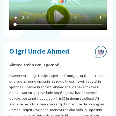
O igri Uncle Ahmed
Ahmed treba tvoju pomoć
Plamenovi, bodlje i divlje zvijeri - naš omiljeni ujak mora da se
pripremi za puno opasnih izazova. Ali osim svojih atletskih
vještina i junačke hrabrosti, Ahmed ima još neke trikove u
rukavu. Koristi njegove lude pojačanja da baciš lubenice
uokolo, postaneš nepobjediv ili trčiš brzinom svjetlosti. Ali
akcija se ne odvija samo na zemlji! Pripremi se da pomogneš
Ahmedu letjeti kroz nebo, manevrirati oko oblaka i opasnih
neprijatelja. Ali najopaniji izazov će biti pobjediti mračnog