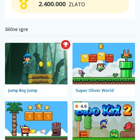
2.400.000
ZLATO
Slične igre
Jump Boy Jump
Super Oliver World
4.6