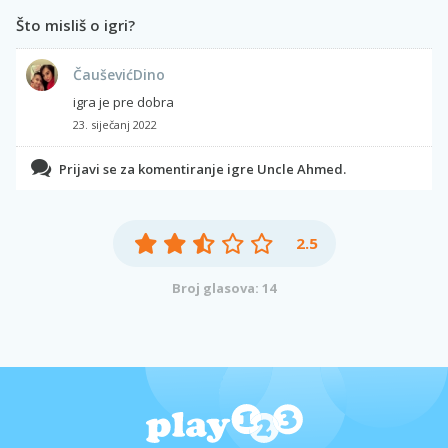
Što misliš o igri?
ČauševićDino
igra je pre dobra
23. siječanj 2022
Prijavi se za komentiranje igre Uncle Ahmed.
2.5
Broj glasova: 14