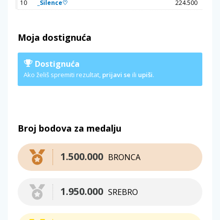
10
_Silence♡
224.500
Moja dostignuća
Dostignuća
Ako želiš spremiti rezultat,
prijavi se
ili
upiši
.
Broj bodova za medalju
1.500.000
BRONCA
1.950.000
SREBRO