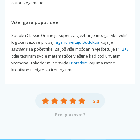
Autor: Zygomatic
Više igara poput ove
Sudoku Classic Online je super za vježbanje mozga. Ako voliš
logičke izazove probaj
laganu verziju Sudokua
koja je
savršena
za početnike. Za još više moždanih vježbi tu je i
1+2+3
gdje testiram svoje matematičke vještine kad god uhvatim
vremena. Također mi se sviđa
Braindom
koji ima razne
kreativne minigre za trening uma.
5.0
Broj glasova: 3