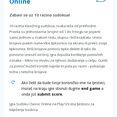
Online
Zabavi se uz 10 razina sudokua!
10 razina klasičnog sudokua, svaka teža od prethodne.
Pravila su jednostavna: brojevi od 1 do 9 mogu se pojaviti
samo jednom u svakom redu, stupcu i 9x9 kvadratu. Unesi
brojeve putem numeričke tipkovnice na ekranu ili preko svoje
tipkovnice. Briši brojeve pomoću tipke delete ili tako da
ponovno uneseš isti broj. Igra dopušta korištenje pomoćnih
oznaka – klikni na olovku za njihovo dodavanje u ćeliju. Gumb
za pomoć možeš koristiti najviše tri puta po razini – pokazuje
točne i netočne brojeve.
Ako želiš da bude tvoje korisničko ime na ljestvici,
moraš na kraju igre stisnuti dugme
end game
a
onda još
submit score
.
Igra Sudoku Classic Online na Play123 ima ljestvicu za
bilježenje bodova.