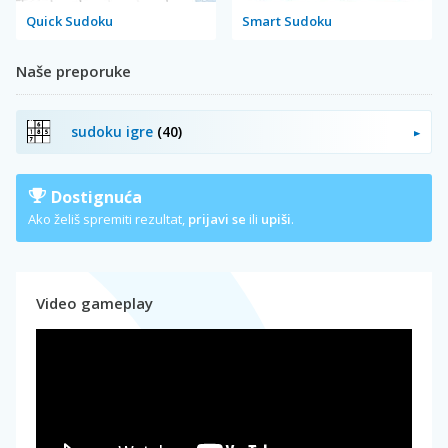
Quick Sudoku
Smart Sudoku
Naše preporuke
sudoku igre
(40)
Dostignuća
Ako želiš spremiti rezultat,
prijavi se
ili
upiši
.
Video gameplay