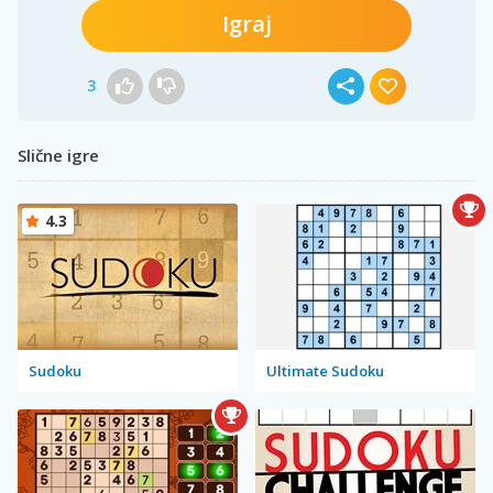
Igraj
3
Slične igre
4.3
Sudoku
Ultimate Sudoku