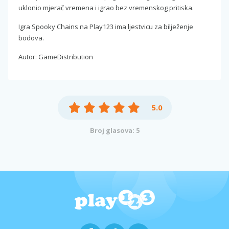
uklonio mjerač vremena i igrao bez vremenskog pritiska.
Igra Spooky Chains na Play123 ima ljestvicu za bilježenje
bodova.
Autor: GameDistribution
5.0
Broj glasova: 5