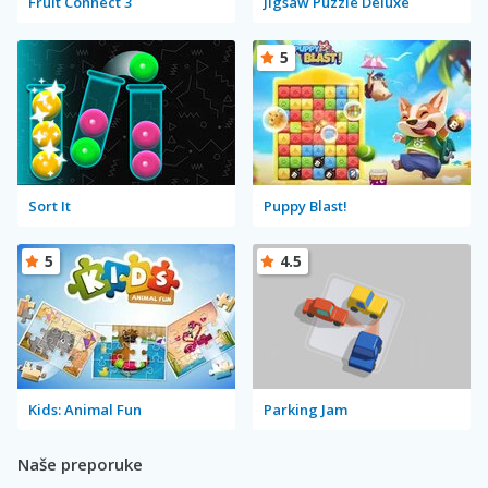
Fruit Connect 3
Jigsaw Puzzle Deluxe
5
Sort It
Puppy Blast!
5
4.5
Kids: Animal Fun
Parking Jam
Naše preporuke