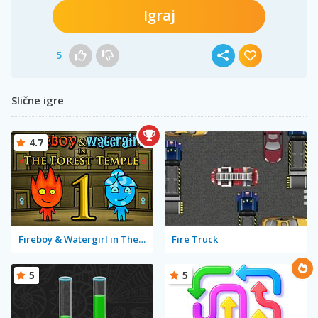
Igraj
5
Slične igre
4.7
Fireboy & Watergirl in The Forest Temple
Fire Truck
5
5