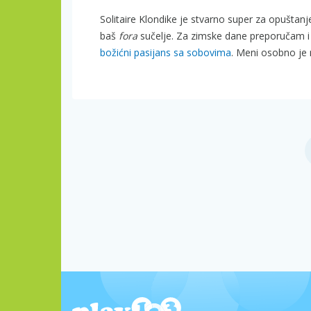
Solitaire Klondike je stvarno super za opuštanje
baš
fora
sučelje. Za zimske dane preporučam 
božićni pasijans sa sobovima
. Meni osobno je 