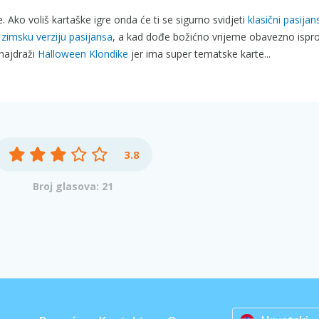
. Ako voliš kartaške igre onda će ti se sigurno svidjeti
klasični pasijan
i
zimsku verziju pasijansa
, a kad dođe božićno vrijeme obavezno ispr
najdraži
Halloween Klondike
jer ima super tematske karte...
3.8
Broj glasova: 21