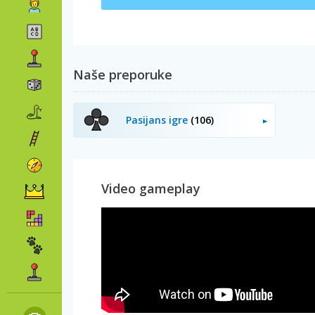
Naše preporuke
Pasijans igre
(106)
Video gameplay