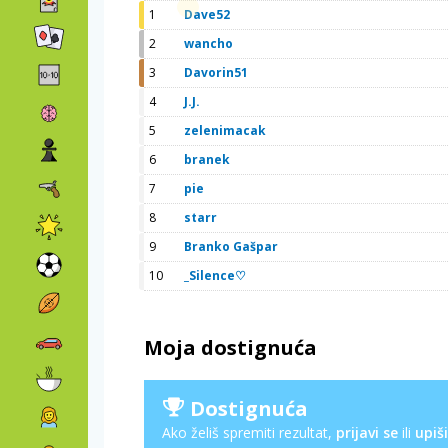
1
Dave52
2
wancho
3
Davorin51
4
J.J.
5
zelenimacak
6
branek
7
pie
8
starr
9
Branko Gašpar
10
_Silence♡
Moja dostignuća
Dostignuća
Ako želiš spremiti rezultat,
prijavi se
ili
upiši