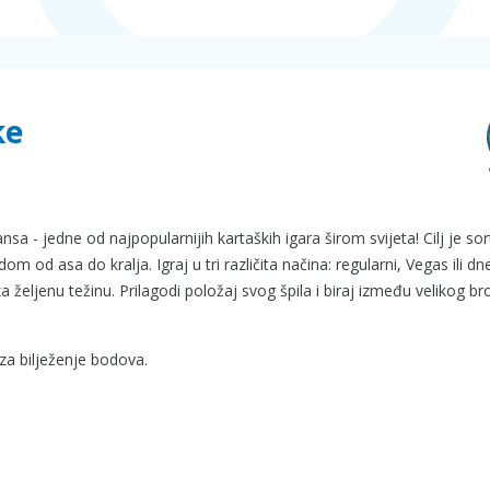
ke
ansa - jedne od najpopularnijih kartaških igara širom svijeta! Cilj je sort
om od asa do kralja. Igraj u tri različita načina: regularni, Vegas ili dn
za željenu težinu. Prilagodi položaj svog špila i biraj između velikog br
 za bilježenje bodova.