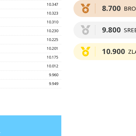
10.347
8.700
BRO
10.323
10.310
9.800
SRE
10.230
10.225
10.201
10.900
ZL
10.175
10.012
9.960
9.949
.