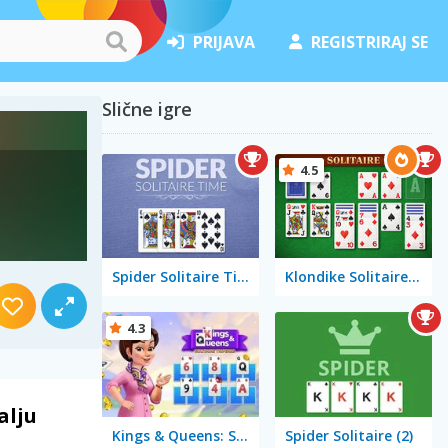
PRIJAVA
REGISTRIRAJ SE
Slične igre
4.5
Spider Solitaire Time
Klondike Solitaire Big
4.3
alju
Kings & Queens: Solitaire Tripeaks
Spider Solitaire (2)