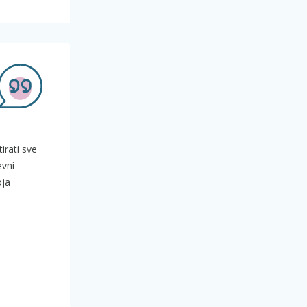
irati sve
evni
oja