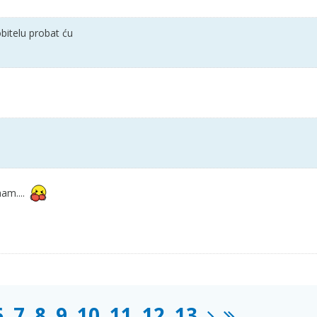
itelu probat ću
am....
6
7
8
9
10
11
12
13