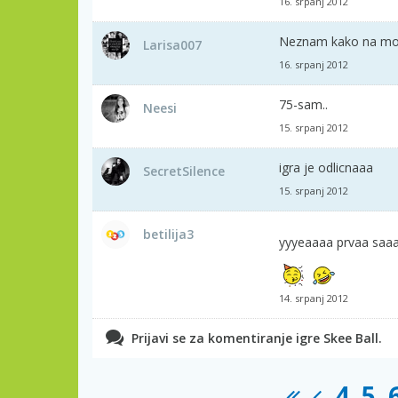
16. srpanj 2012
Neznam kako na mob
Larisa007
16. srpanj 2012
75-sam..
Neesi
15. srpanj 2012
igra je odlicnaaa
SecretSilence
15. srpanj 2012
betilija3
yyyeaaaa prvaa saaa
14. srpanj 2012
Prijavi se za komentiranje igre Skee Ball.
4
5