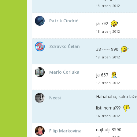
18. srpanj 2012
Patrik Cindrić
ja 792
18. srpanj 2012
Zdravko Čelan
38 ----- 990
18. srpanj 2012
Mario Ćorluka
ja 657
17. srpanj 2012
Hahahaha, kako lažete
Neesi
listi nema???
16. srpanj 2012
najbolji 3590
Filip Markovina