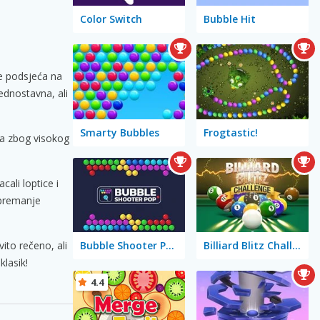
Color Switch
Bubble Hit
me podsjeća na
ednostavna, ali
Smarty Bubbles
Frogtastic!
sa zbog visokog
cali loptice i
spremanje
Bubble Shooter Pop
Billiard Blitz Challenge
ito rečeno, ali
klasik!
4.4