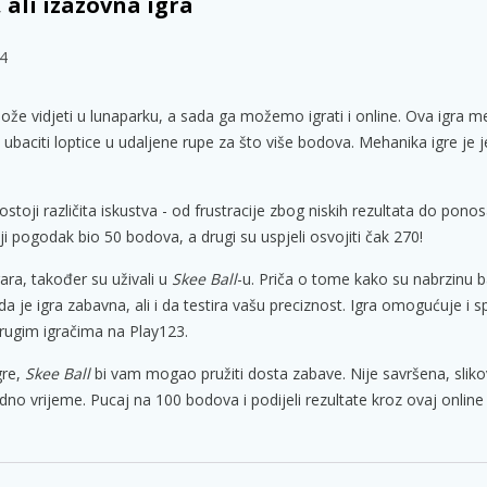
 ali izazovna igra
24
može vidjeti u lunaparku, a sada ga možemo igrati i online. Ova igra 
baciti loptice u udaljene rupe za što više bodova. Mehanika igre je j
toji različita iskustva - od frustracije zbog niskih rezultata do pono
i pogodak bio 50 bodova, a drugi su uspjeli osvojiti čak 270!
 igara, također su uživali u
Skee Ball
-u. Priča o tome kako su nabrzinu ba
a je igra zabavna, ali i da testira vašu preciznost. Igra omogućuje i 
drugim igračima na Play123.
gre,
Skee Ball
bi vam mogao pružiti dosta zabave. Nije savršena, slikov
o vrijeme. Pucaj na 100 bodova i podijeli rezultate kroz ovaj online 