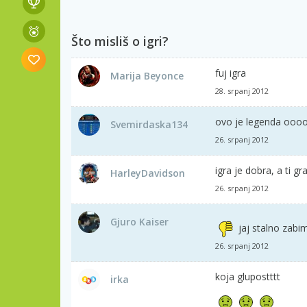
Što misliš o igri?
fuj igra
Marija Beyonce
28. srpanj 2012
ovo je legenda ooo
Svemirdaska134
26. srpanj 2012
igra je dobra, a ti g
HarleyDavidson
26. srpanj 2012
Gjuro Kaiser
jaj stalno zabi
26. srpanj 2012
koja glupostttt
irka