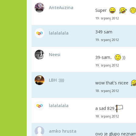
AnteAuzina
Super
19. srpanj 2012
349 sam
lalalalala
19. srpanj 2012
Neesi
39-sam..
))
19. srpanj 2012
LBH :))))
wow that's nicee
18. srpanj 2012
lalalalala
a sad 829
18. srpanj 2012
amko hrusta
ovo je glupo neznam