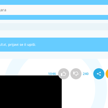
ultat,
prijavi se
ili
upiši
.
1046
240