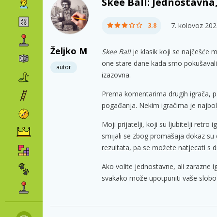
Skee Ball: Jednostavna,
7. kolovoz 20
3.8
Željko M
Skee Ball
je klasik koji se najčešće 
one stare dane kada smo pokušavali u
autor
izazovna.
Prema komentarima drugih igrača, pos
pogađanja. Nekim igračima je najbolj
Moji prijatelji, koji su ljubitelji retro
smijali se zbog promašaja dokaz su d
rezultata, pa se možete natjecati s 
Ako volite jednostavne, ali zarazne i
svakako može upotpuniti vaše slobodn