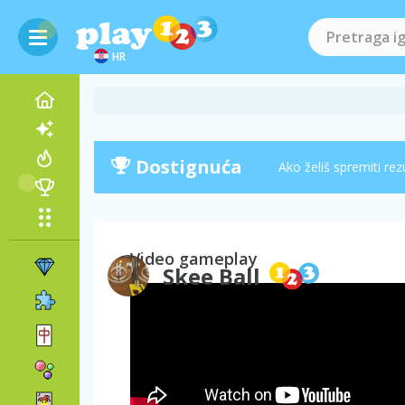
HR
Dostignuća
Ako želiš spremiti rez
Video gameplay
Skee Ball