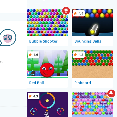
4.4
Bubble Shooter
Bouncing Balls
4.6
4.2
e.
Red Ball
Pinboard
4.3