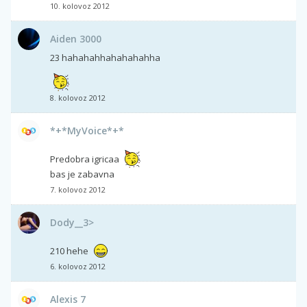
10. kolovoz 2012
Aiden 3000
23 hahahahhahahahahha
8. kolovoz 2012
*+*MyVoice*+*
Predobra igricaa
bas je zabavna
7. kolovoz 2012
Dody__3>
210 hehe
6. kolovoz 2012
Alexis 7