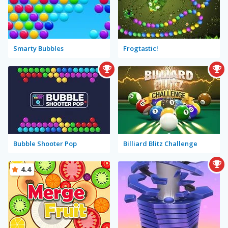
Smarty Bubbles
Frogtastic!
Bubble Shooter Pop
Billiard Blitz Challenge
4.4