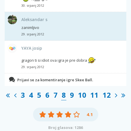
30. srpanj 2012
Aleksandar s
zanimljivo
29. srpanj 2012
YAYA josip
gragon ti si idiot ova igra je pre dobra
29. srpanj 2012
Prijavi se za komentiranje igre Skee Ball.
3
4
5
6
7
8
9
10
11
12
4.1
Broj glasova: 1286