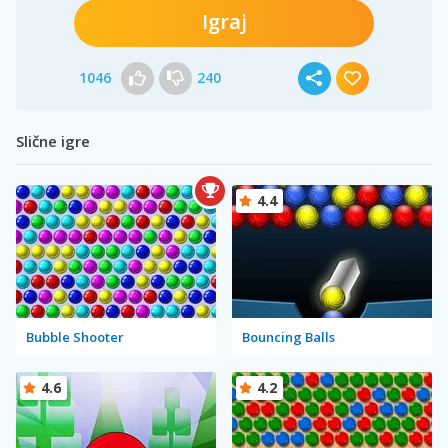
Igraj
1046
240
Slične igre
4.4
Bubble Shooter
Bouncing Balls
4.6
4.2