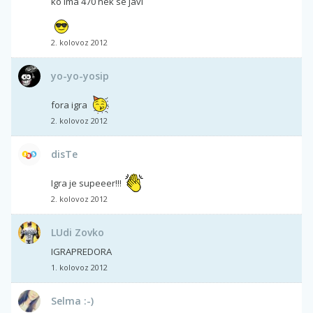
ko ima 470 nek se javi
2. kolovoz 2012
yo-yo-yosip
fora igra
2. kolovoz 2012
disTe
Igra je supeeer!!!
2. kolovoz 2012
LUdi Zovko
IGRAPREDORA
1. kolovoz 2012
Selma :-)