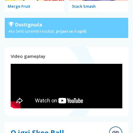
Merge Fruit
Stack Smash
Dostignuća
Ako želiš spremiti rezultat,
prijavi se
ili
upiši
.
Video gameplay
O igri Skee Ball