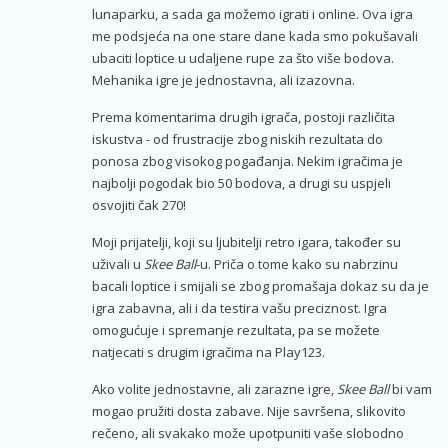
lunaparku, a sada ga možemo igrati i online. Ova igra
me podsjeća na one stare dane kada smo pokušavali
ubaciti loptice u udaljene rupe za što više bodova.
Mehanika igre je jednostavna, ali izazovna.
Prema komentarima drugih igrača, postoji različita
iskustva - od frustracije zbog niskih rezultata do
ponosa zbog visokog pogađanja. Nekim igračima je
najbolji pogodak bio 50 bodova, a drugi su uspjeli
osvojiti čak 270!
Moji prijatelji, koji su ljubitelji retro igara, također su
uživali u
Skee Ball
-u. Priča o tome kako su nabrzinu
bacali loptice i smijali se zbog promašaja dokaz su da je
igra zabavna, ali i da testira vašu preciznost. Igra
omogućuje i spremanje rezultata, pa se možete
natjecati s drugim igračima na Play123.
Ako volite jednostavne, ali zarazne igre,
Skee Ball
bi vam
mogao pružiti dosta zabave. Nije savršena, slikovito
rečeno, ali svakako može upotpuniti vaše slobodno