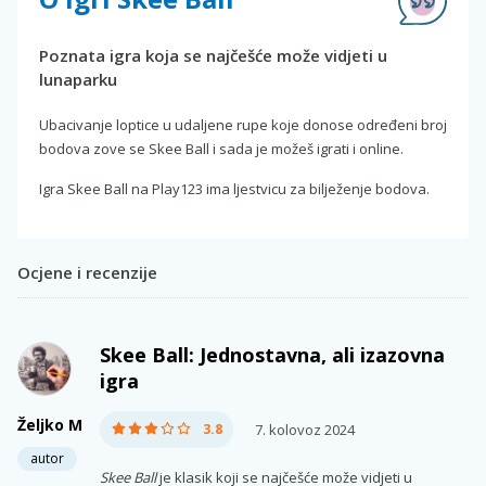
Poznata igra koja se najčešće može vidjeti u
lunaparku
Ubacivanje loptice u udaljene rupe koje donose određeni broj
bodova zove se Skee Ball i sada je možeš igrati i online.
Igra Skee Ball na Play123 ima ljestvicu za bilježenje bodova.
Ocjene i recenzije
Skee Ball: Jednostavna, ali izazovna
igra
Željko M
3.8
7. kolovoz 2024
autor
Skee Ball
je klasik koji se najčešće može vidjeti u