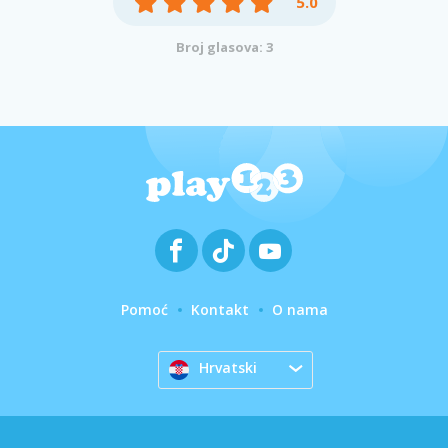
5.0
Broj glasova: 3
Pomoć
Kontakt
O nama
Hrvatski