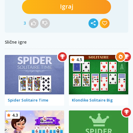
Igraj
3
Slične igre
4.5
Spider Solitaire Time
Klondike Solitaire Big
4.3