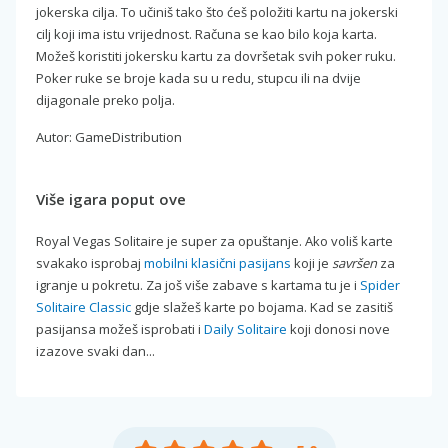
jokerska cilja. To učiniš tako što ćeš položiti kartu na jokerski
cilj koji ima istu vrijednost. Računa se kao bilo koja karta.
Možeš koristiti jokersku kartu za dovršetak svih poker ruku.
Poker ruke se broje kada su u redu, stupcu ili na dvije
dijagonale preko polja.
Autor: GameDistribution
Više igara poput ove
Royal Vegas Solitaire je super za opuštanje. Ako voliš karte
svakako isprobaj
mobilni klasični pasijans
koji je
savršen
za
igranje u pokretu. Za još više zabave s kartama tu je i
Spider
Solitaire Classic
gdje slažeš karte po bojama. Kad se zasitiš
pasijansa možeš isprobati i
Daily Solitaire
koji donosi nove
izazove svaki dan...