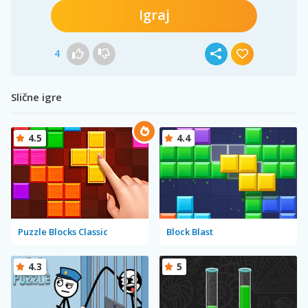
Igraj
4
Slične igre
4.5
4.4
Puzzle Blocks Classic
Block Blast
4.3
5