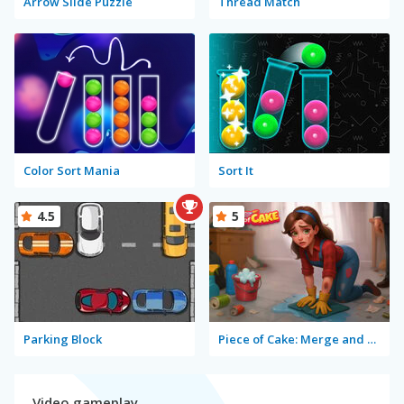
Arrow Slide Puzzle
Thread Match
Color Sort Mania
Sort It
4.5
5
Parking Block
Piece of Cake: Merge and Bake
Video gameplay