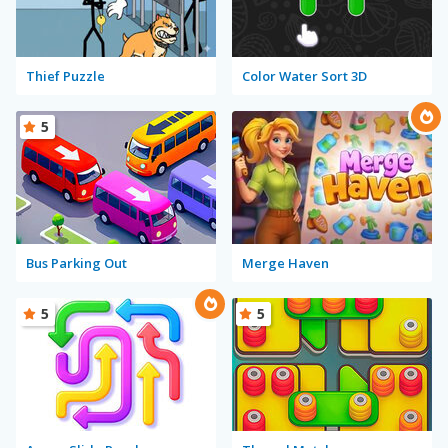
Thief Puzzle
Color Water Sort 3D
5
Bus Parking Out
Merge Haven
5
5