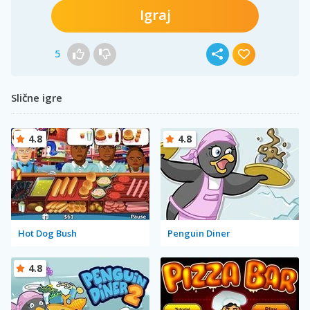
Igraj
5
Slične igre
4.8
4.8
Hot Dog Bush
Penguin Diner
4.8