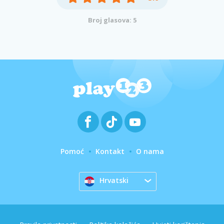
Broj glasova: 5
Pomoć
Kontakt
O nama
Hrvatski