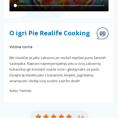
O igri Pie Realife Cooking
Voćna torta
Biti slastičar je jako zabavno jer možeš miješati puno šarenih
sastojaka. Napravi najnevjerojatniju pitu u ovoj zabavnoj
kuharskoj igri koristeći svježe voće i gledaj kako se peče.
Dizajniraj vlastitu pitu s bananom, kivijem, jagodama,
ananasom i dodaj svoj osobni završni dodir!
Autor: Famobi
5.0