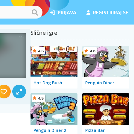
PRIJAVA
REGISTRIRAJ SE
Slične igre
4.8
4.8
Hot Dog Bush
Penguin Diner
4.8
Penguin Diner 2
Pizza Bar