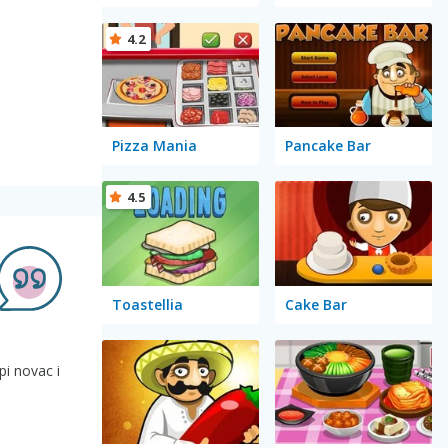
4.2
Pizza Mania
Pancake Bar
4.5
Toastellia
Cake Bar
pi novac i