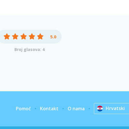
5.0
Broj glasova: 4
Hrvatski
Pomoć
Kontakt
O nama