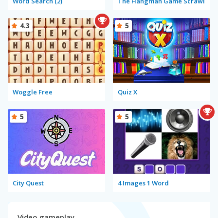
Word Search (2)
The Hangman Game Scrawl
4.3
5
Woggle Free
Quiz X
5
5
City Quest
4 Images 1 Word
Video gameplay