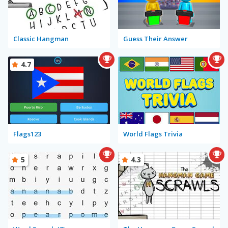
Classic Hangman
Guess Their Answer
4.7
Flags123
World Flags Trivia
5
4.3