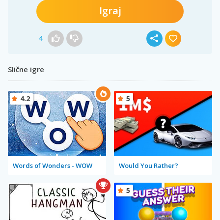
Igraj
4
Slične igre
4.2
5
Words of Wonders - WOW
Would You Rather?
5