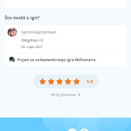
Što misliš o igri?
SprimGejmerIvan
Omg truu <3
26. rujan 2021
Prijavi se za komentiranje igre Millionaire.
5.0
Broj glasova: 4